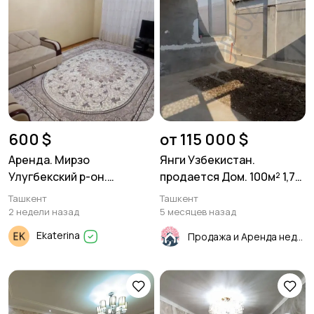
600 $
от 115 000 $
Аренда. Мирзо
Янги Узбекистан.
Улугбекский р-он.
продается Дом. 100м² 1,7
Карасу-6. 3/3/4 70м²
соток.
Ташкент
Ташкент
2 недели назад
5 месяцев назад
Ekaterina
Продажа и Аренда недвижимости