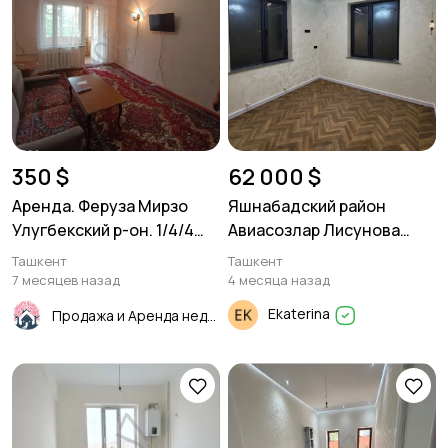
350 $
62 000 $
Аренда. Феруза Мирзо
Яшнабадский район
Улугбекский р-он. 1/4/4
Авиасозлар Лисунова
45м²
45м² 2/2/3. новостройка.
Ташкент
Ташкент
7 месяцев назад
4 месяца назад
Ekaterina
Продажа и Аренда недвижимости