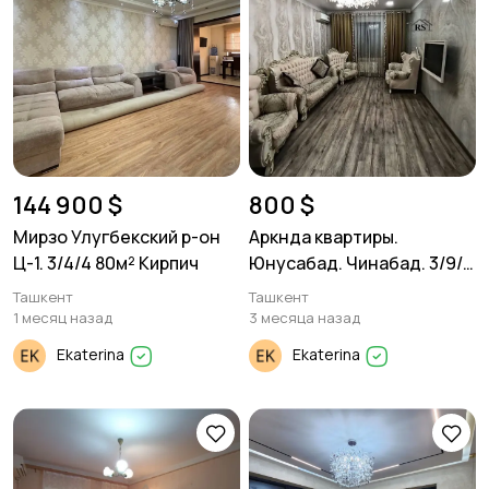
144 900 $
800 $
Мирзо Улугбекский р-он
Аркнда квартиры.
Ц-1. 3/4/4 80м² Кирпич
Юнусабад. Чинабад. 3/9/9
80м²
Ташкент
Ташкент
1 месяц назад
3 месяца назад
Ekaterina
Ekaterina