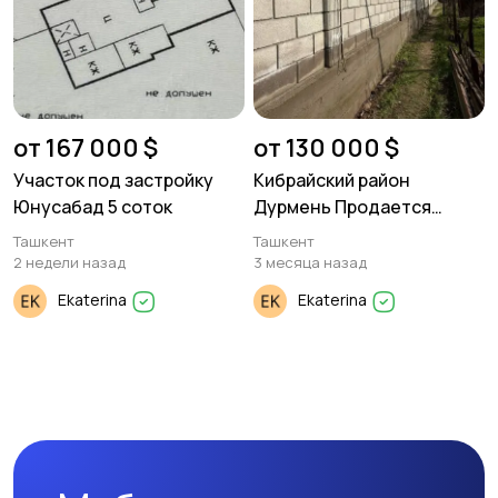
от 167 000 $
от 130 000 $
Участок под застройку
Кибрайский район
Юнусабад 5 соток
Дурмень Продается
участок 10 соток.
Ташкент
Ташкент
2 недели назад
3 месяца назад
Ekaterina
Ekaterina