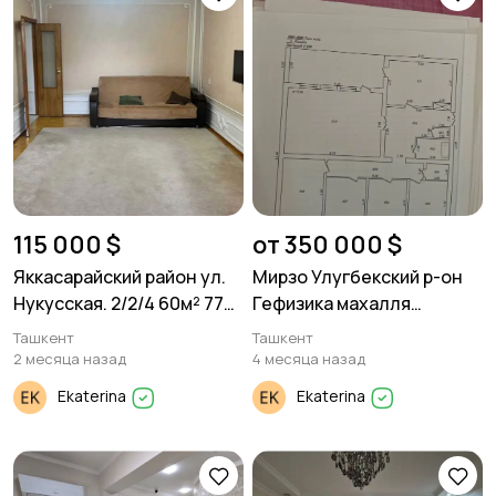
115 000 $
от 350 000 $
Яккасарайский район ул.
Мирзо Улугбекский р-он
Нукусская. 2/2/4 60м² 77
Гефизика махалля
серия
Заковат. участок под
Ташкент
Ташкент
строительство
2 месяца назад
4 месяца назад
Ekaterina
Ekaterina