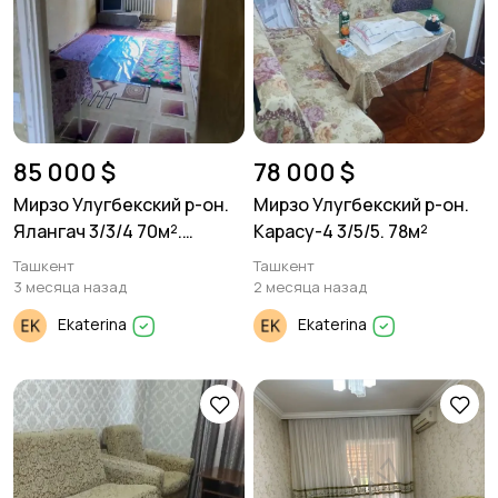
85 000 $
78 000 $
Мирзо Улугбекский р-он.
Мирзо Улугбекский р-он.
Ялангач 3/3/4 70м².
Карасу-4 3/5/5. 78м²
Кирпич.
Ташкент
Ташкент
3 месяца назад
2 месяца назад
Ekaterina
Ekaterina