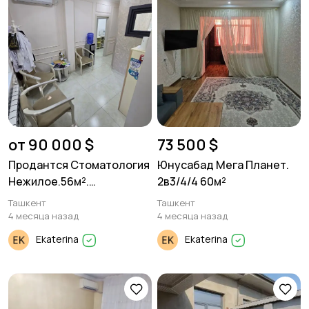
от 90 000 $
73 500 $
Продантся Стоматология
Юнусабад Мега Планет.
Нежилое.56м².
2в3/4/4 60м²
Яшнабадский район
Ташкент
Ташкент
4 месяца назад
4 месяца назад
Ekaterina
Ekaterina