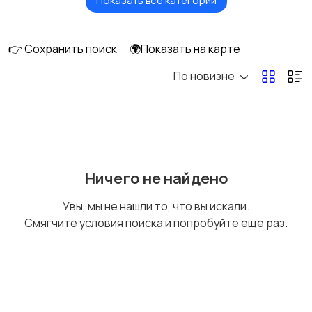
Показать все категории
Мобильные
Кухонная техника
устройства
👉 Сохранить поиск
🌍Показать на карте
По новизне
Швейные машины,
Стиральные,
оверлоки
сушильные машины
Газовые котлы,
Другая бытовая
Ничего не найдено
водонагреватели
техника
2
Увы, мы не нашли то, что вы искали.
Смягчите условия поиска и попробуйте еще раз.