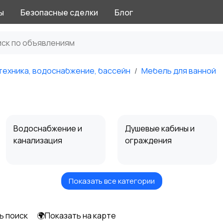
ы
Безопасные сделки
Блог
техника, водоснабжение, бассейн
Мебель для ванной
Водоснабжение и
Душевые кабины и
канализация
ограждения
Показать все категории
Раковины,
Смесители и
умывальники,
комплектующие
пьедесталы
ь поиск
🌍Показать на карте