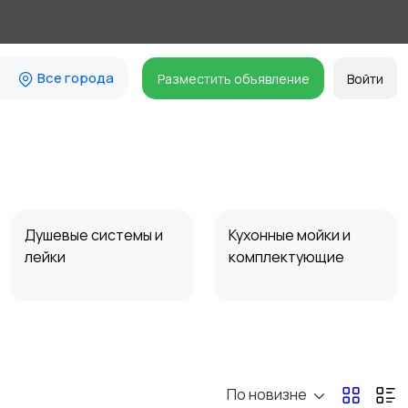
Все города
Разместить объявление
Войти
Душевые системы и
Кухонные мойки и
лейки
комплектующие
Унитазы, писсуары,
Товары для бани и
биде, инсталляции
сауны, бассейны
По новизне