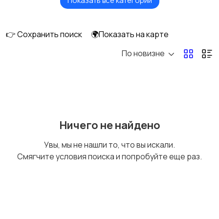
Показать все категории
Ведущий, тамада
Аниматоры
👉 Сохранить поиск
🌍Показать на карте
По новизне
Прокат и аренда для
Организация досуга и
мероприятий
отдыха
Фото и видео съемка
Аренда фотостудии
Ничего не найдено
Увы, мы не нашли то, что вы искали.
Смягчите условия поиска и попробуйте еще раз.
Другое