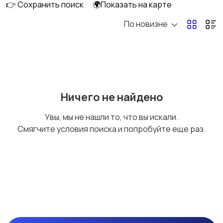
👉 Сохранить поиск
🌍Показать на карте
По новизне
Электрика
Сборка и ремонт
1
мебели
1
Окна, перегородки,
Поклейка обоев и
Ничего не найдено
балконы
малярные работы
2
Увы, мы не нашли то, что вы искали.
Смягчите условия поиска и попробуйте еще раз.
Потолки
Полы и напольные
покрытия
Штукатурные работы
Двери