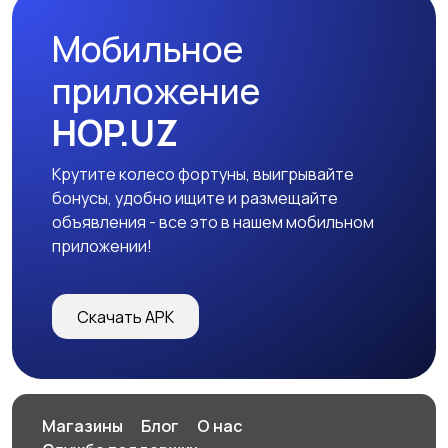
Мобильное
Плиточные работы
Столярные и
приложение
плотницкие работы
HOP.UZ
Крутите колесо фортуны, выигрывайте
Гипсокартонные
Высотные работы
бонусы, удобно ищите и размещайте
работы
объявления - все это в нашем мобильном
приложении!
Изоляция и
Ремонт
Скачать APK
утепление
коммерческих
помещений
Вентиляция
Другое
Магазины
Блог
О нас