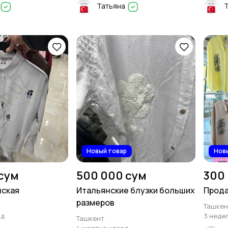
Татьяна
Новый товар
Нов
сум
500 000 сум
300
нская
Итальянские блузки больших
Прода
размеров
Ташкен
ад
3 неде
Ташкент