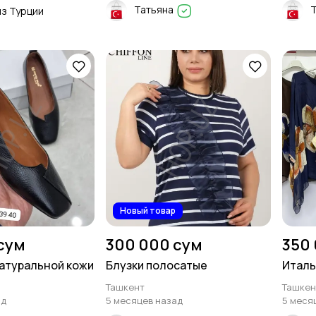
Татьяна
из Турции
Новый товар
сум
300 000 сум
350
натуральной кожи
Блузки полосатые
Италь
Ташкент
Ташкен
ад
5 месяцев назад
5 меся