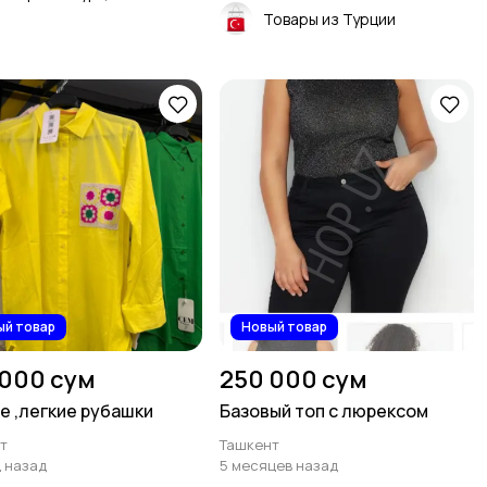
Товары из Турции
ый товар
Новый товар
 000 сум
250 000 сум
е ,легкие рубашки
Базовый топ с люрексом
т
Ташкент
ц назад
5 месяцев назад