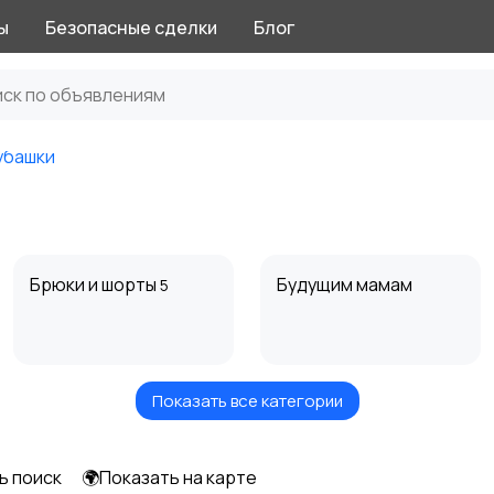
ы
Безопасные сделки
Блог
убашки
Брюки и шорты
Будущим мамам
5
Показать все категории
Купальники
Нижнее белье
6
ь поиск
🌍Показать на карте