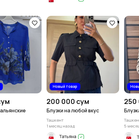
Новый товар
Нов
сум
200 000 сум
250
тальянские
Блузки на любой вкус
Блузк
Ташкент
Ташкен
1 месяц назад
5 меся
Татьяна
Т