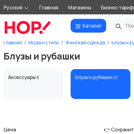
Русский
Главная
Магазины
Бизнес тариф
Каталог
Главная
Мода и стиль
Женская одежда
Блузы и р
Блузы и рубашки
Аксессуары
Блузы и рубашки
3
21
Домашняя одежда
Комбинезоны
3
Цена
👉 Сохранит