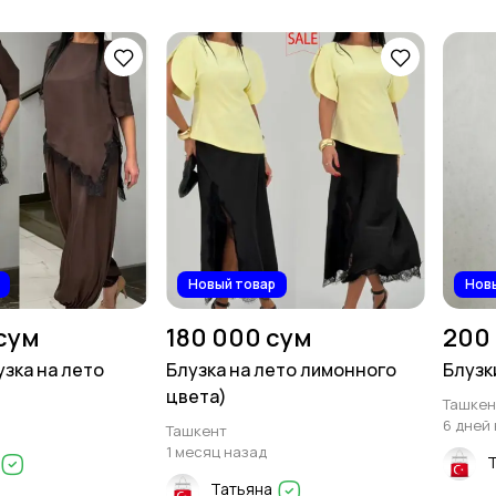
Спортивная одежда
Футболки и топы
1
4
Новый товар
Нов
сум
180 000 сум
200
узка на лето
Блузка на лето лимонного
Блузк
цвета)
Ташкен
6 дней
Ташкент
1 месяц назад
Татьяна