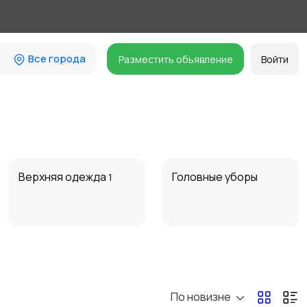
Все города
Разместить объявление
Войти
Верхняя одежда
Головные уборы
1
Обувь
Пиджаки и костюмы
46
22
По новизне