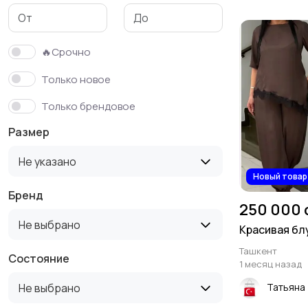
Платья и юбки
Свитеры и толстовки
10
3
🔥Срочно
Только новое
Только брендовое
Размер
Не указано
Новый товар
Бренд
250 000 
Не выбрано
Красивая бл
Ташкент
Состояние
1 месяц назад
Не выбрано
Татьяна