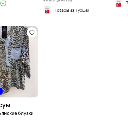
4 месяца назад
Товары из Турции
сум
ьянские блузки
д