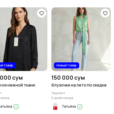
Другое
7
ый товар
Новый товар
 000 сум
150 000 сум
и из нежной ткани
блузочки на лето по скидке
т
Ташкент
 назад
6 дней назад
Татьяна
Татьяна