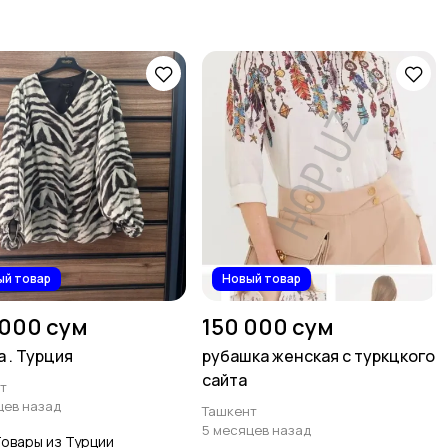
ый товар
Новый товар
 000 сум
150 000 сум
а . Турция
рубашка женская с туркцкого
сайта
т
цев назад
Ташкент
5 месяцев назад
овары из Турции