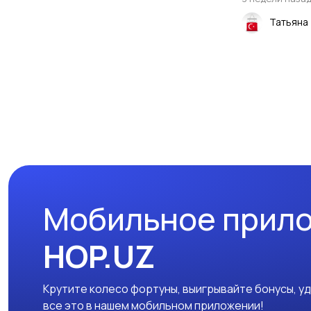
Татьяна
Мобильное прил
HOP.UZ
Крутите колесо фортуны, выигрывайте бонусы, у
все это в нашем мобильном приложении!