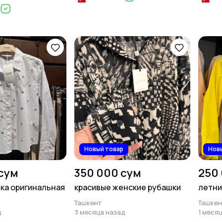
Новый товар
Нов
сум
350 000 сум
250
ка оригинальная
красивые женские рубашки
летни
Ташкент
Ташкен
д
3 месяца назад
1 меся