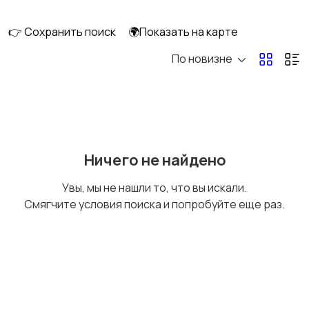
250
👉 Сохранить поиск
🌍Показать на карте
По новизне
Канцтовары,
Хозяйственный
расходные
инвентарь, бытовая
материалы
химия
9
Прочие товары
10
Ничего не найдено
Увы, мы не нашли то, что вы искали.
Смягчите условия поиска и попробуйте еще раз.