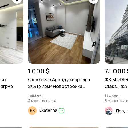
1 000 $
75 000 
он.
Сдаётся в Аренду квартира.
ЖК MODER
Магрур
2/5/13 73м² Новостройка
Class. 1в2
Караван Авеню.
Ташкент
Ташкент
3 месяца назад
8 месяцев н
Ekaterina