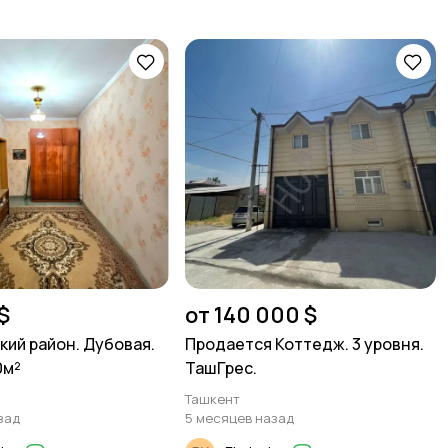
$
от 140 000 $
ий район. Дубовая.
Продается Коттедж. 3 уровня.
0м²
ТашГрес.
Ташкент
зад
5 месяцев назад