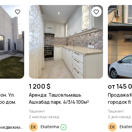
1 200 $
от 145 
он. Ул.
Аренда. Ташсельмашь
Продажа К
ро дом.
Ашхабад парк. 4/3/4 100м²
городок It 
Ташкент
Ташкент
2 месяца назад
2 дня назад
Ekaterina
Ekate
Продажа и Аренда недвижимости