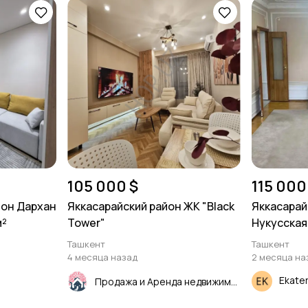
105 000 $
115 000
-он Дархан
Яккасарайский район ЖК "Black
Яккасарай
м²
Tower"
Нукусская.
Ташкент
Ташкент
4 месяца назад
2 месяца на
Ekate
Продажа и Аренда недвижимости