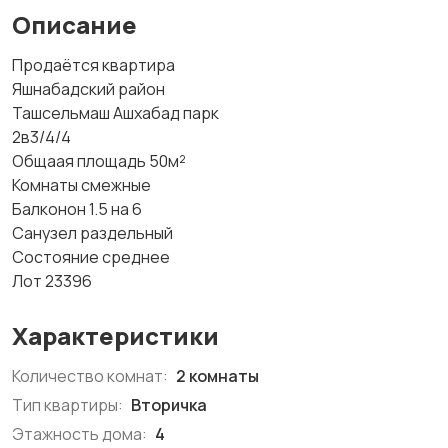
Описание
Продаётся квартира
Яшнабадский район
Ташсельмаш Ашхабад парк
2в3/4/4
Общаая площадь 50м²
Комнаты смежные
Балконон 1.5 на 6
Санузел раздельный
Состояние среднее
Лот 23396
Характеристики
Количество комнат:
2 комнаты
Тип квартиры:
Вторичка
Этажность дома:
4