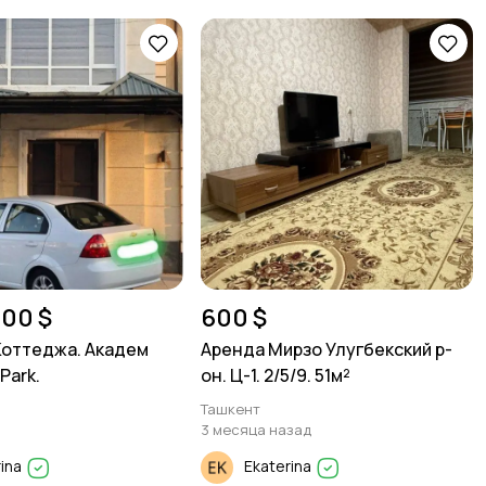
000 $
600 $
оттеджа. Академ
Аренда Мирзо Улугбекский р-
Park.
он. Ц-1. 2/5/9. 51м²
Ташкент
3 месяца назад
rina
Ekaterina