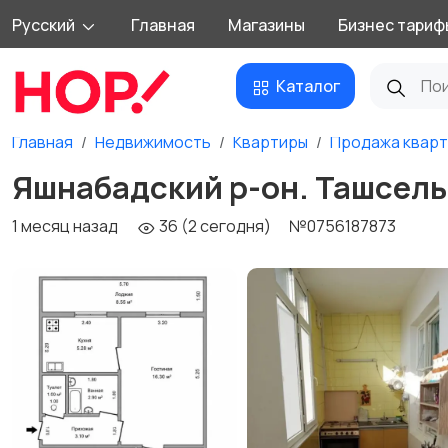
Русский
Главная
Магазины
Бизнес тариф
Каталог
Главная
Недвижимость
Квартиры
Продажа квар
Яшнабадский р-он. Ташсель
1 месяц назад
36 (2 сегодня)
№0756187873