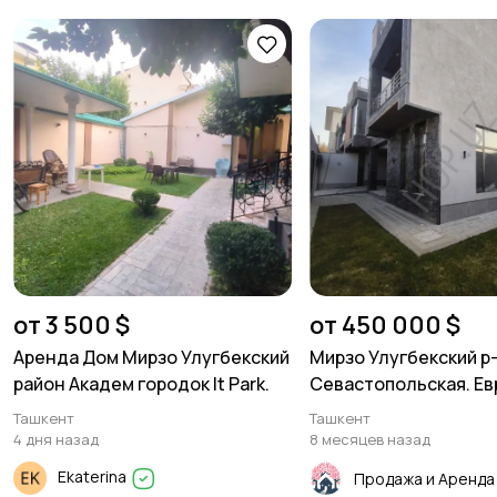
от 3 500 $
от 450 000 $
Аренда Дом Мирзо Улугбекский
Мирзо Улугбекский р-
район Академ городок It Park.
Севастопольская. Ев
Ташкент
Ташкент
4 дня назад
8 месяцев назад
Ekaterina