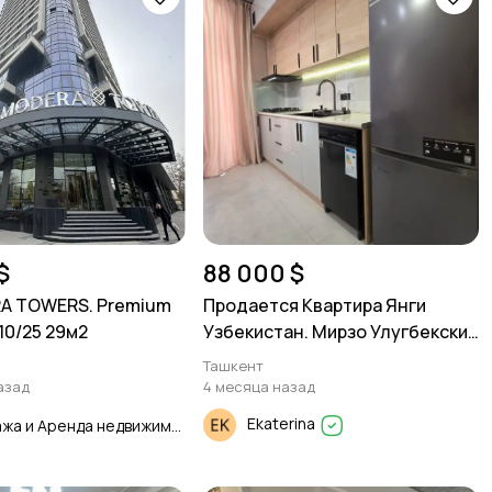
$
88 000 $
A TOWERS. Premium
Продается Квартира Янги
/10/25 29м2
Узбекистан. Мирзо Улугбекский
р-он. 2в3/3/5 55м²
Ташкент
азад
4 месяца назад
Ekaterina
Продажа и Аренда недвижимости