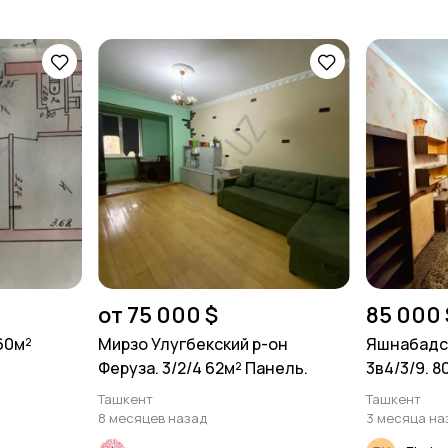
от 75 000 $
85 000 
 60м²
Мирзо Улугбекский р-он
Яшнабадск
Феруза. 3/2/4 62м² Панель.
3в4/3/9. 8
Ташкент
Ташкент
8 месяцев назад
3 месяца на