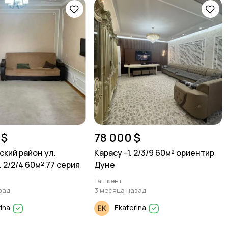
 $
78 000 $
ский район ул.
Карасу -1. 2/3/9 60м² ориентир
 2/2/4 60м² 77 серия
Дуне
Ташкент
зад
3 месяца назад
rina
Ekaterina