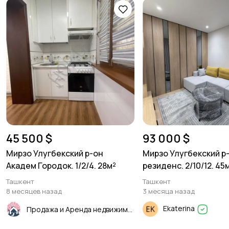
45 500 $
93 000 $
Мирзо Улугбекский р-он
Мирзо Улугбекский р
Академ Городок. 1/2/4. 28м²
резиденс. 2/10/12. 45
Ташкент
Ташкент
8 месяцев назад
3 месяца назад
Ekaterina
Продажа и Аренда недвижимости