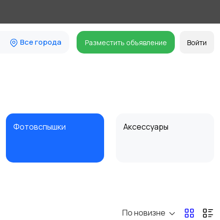
Все города
Разместить объявление
Войти
Фотовспышки
Аксессуары
Бинокли и
оптические приборы
По новизне