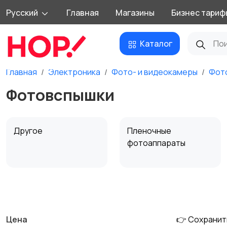
Русский
Главная
Магазины
Бизнес тариф
Каталог
Главная
Электроника
Фото- и видеокамеры
Фот
Фотовспышки
Другое
Пленочные
фотоаппараты
Штативы и
Студийное
стабилизаторы
оборудование
Цена
👉 Сохранит