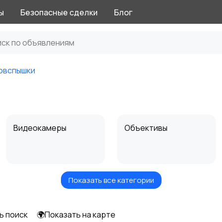
ы
Безопасные сделки
Блог
овспышки
Видеокамеры
Объективы
Показать все категории
Цифровые
Цифровые
фоторамки
фотоаппараты
4
ь поиск
🌍Показать на карте