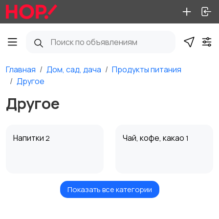
Главная
Дом, сад, дача
Продукты питания
Другое
Другое
Напитки
Чай, кофе, какао
2
1
Показать все категории
Кондитерские
Сыпучие продукты,
изделия, выпечка
бакалея
2
3