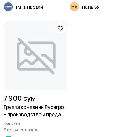
Купи-Продай
Наталья
7 900 сум
Группа компаний Русагро
– производство и продажа
подсолнечного масла
Ташкент
5 месяцев назад