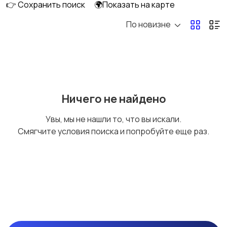
👉 Сохранить поиск
🌍Показать на карте
По новизне
Семена, луковицы,
Горшки и кашпо
клубни
Микроклимат
Грунты, субстраты,
Ничего не найдено
удобрения
Увы, мы не нашли то, что вы искали.
Смягчите условия поиска и попробуйте еще раз.
Газон
Другое
23
47