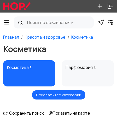
Главная
Красота и здоровье
Косметика
Косметика
Косметика
Парфюмерия
3
4
Показать все категории
Средства для волос
Уход и гигиена
7
9
👉 Сохранить поиск
🌍Показать на карте