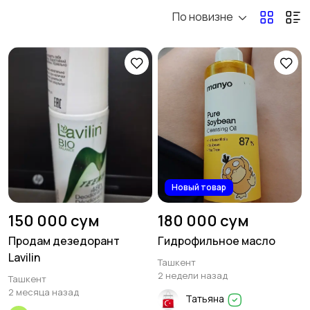
По новизне
Приборы и
Медицинские
аксессуары
изделия
2
6
Для инвалидов
Другое
4
Новый товар
150 000 сум
180 000 сум
Продам дезедорант
Гидрофильное масло
Lavilin
Ташкент
2 недели назад
Ташкент
2 месяца назад
Татьяна