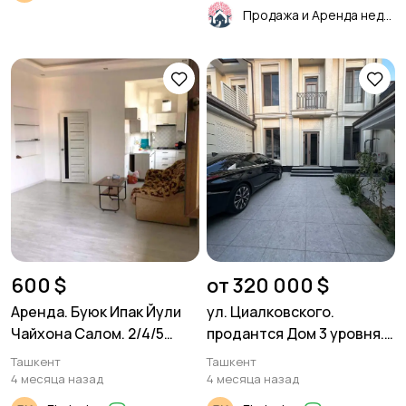
Продажа и Аренда недвижимости
600 $
от 320 000 $
Аренда. Буюк Ипак Йули
ул. Циалковского.
Чайхона Салом. 2/4/5
продантся Дом 3 уровня.
60м².
270м² 1,7 соток.
Ташкент
Ташкент
4 месяца назад
4 месяца назад