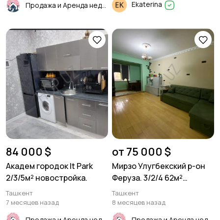
Ekaterina
Продажа и Аренда недвижимости
84 000 $
от 75 000 $
Академ городок It Park
Мирзо Улугбекский р-он
2/3/5м² новостройка.
Феруза. 3/2/4 62м²
Панель.
Ташкент
Ташкент
7 месяцев назад
8 месяцев назад
Продажа и Аренда недвижимости
Продажа и Аренда недвижимости