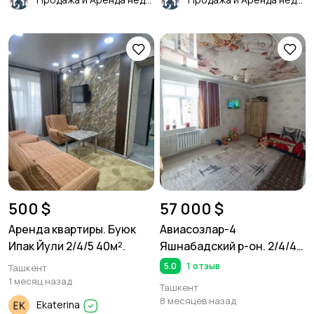
500 $
57 000 $
Аренда квартиры. Буюк
Авиасозлар-4
Ипак Йули 2/4/5 40м².
Яшнабадский р-он. 2/4/4
50м² Кирпич.
5.0
1 отзыв
Ташкент
1 месяц назад
Ташкент
8 месяцев назад
Ekaterina