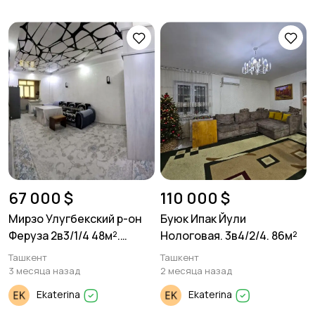
67 000 $
110 000 $
Мирзо Улугбекский р-он
Буюк Ипак Йули
Феруза 2в3/1/4 48м².
Нологовая. 3в4/2/4. 86м²
панель.
Ташкент
Ташкент
3 месяца назад
2 месяца назад
Ekaterina
Ekaterina