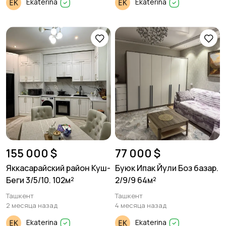
Ekaterina
Ekaterina
155 000 $
77 000 $
Яккасарайский район Куш-
Буюк Ипак Йули Боз базар.
Беги 3/5/10. 102м²
2/9/9 64м²
Ташкент
Ташкент
2 месяца назад
4 месяца назад
Ekaterina
Ekaterina