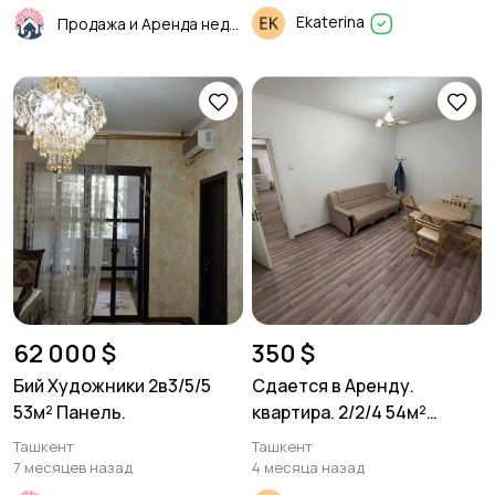
Ekaterina
Продажа и Аренда недвижимости
62 000 $
350 $
Бий Художники 2в3/5/5
Сдается в Аренду.
53м² Панель.
квартира. 2/2/4 54м²
Феруза Мирзо
Ташкент
Ташкент
Улугбекский р-он.
7 месяцев назад
4 месяца назад