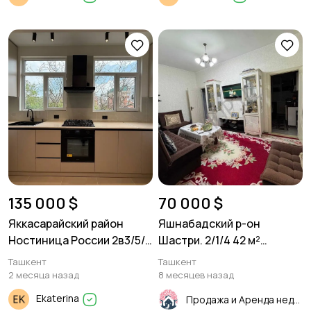
135 000 $
70 000 $
Яккасарайский район
Яшнабадский р-он
Ностиница России 2в3/5/9
Шастри. 2/1/4 42 м²
65м²
Кирпич.
Ташкент
Ташкент
2 месяца назад
8 месяцев назад
Ekaterina
Продажа и Аренда недвижимости