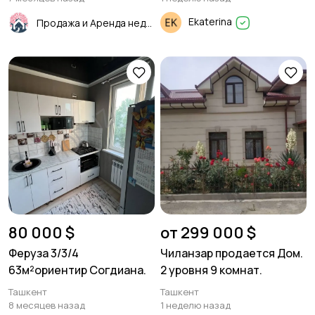
Ekaterina
Продажа и Аренда недвижимости
80 000 $
от 299 000 $
Феруза 3/3/4
Чиланзар продается Дом.
63м²ориентир Согдиана.
2 уровня 9 комнат.
Ташкент
Ташкент
8 месяцев назад
1 неделю назад