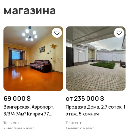
магазина
69 000 $
от 235 000 $
Венгерская. Аэропорт.
Продажа Дома. 2,7 соток. 1
3/3/4 74м² Киприч 77
этаж. 5 комнач
серия.
Ташкент
Ташкент
7 месяцев назад
1 неделю назад