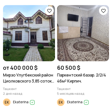
от 400 000 $
60 500 $
Мирзо Улугбекский район
Паркентский базар. 2/2/4
Циолковского 3,85 соток.
46м² Кирпич.
дом 2 уровня
Ташкент
Ташкент
2 дня назад
5 месяцев назад
Ekaterina
Ekaterina