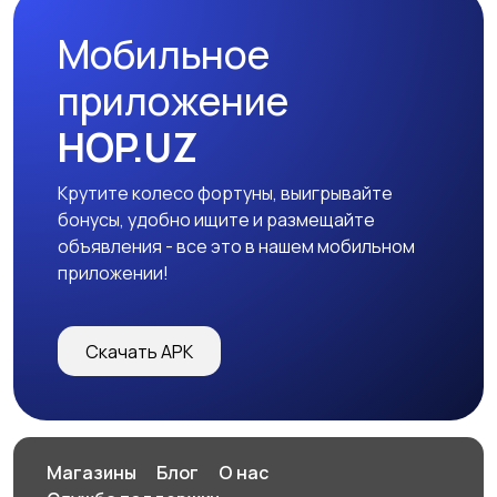
Мобильное
IT бизнес
Другое
приложение
HOP.UZ
Крутите колесо фортуны, выигрывайте
бонусы, удобно ищите и размещайте
объявления - все это в нашем мобильном
приложении!
Скачать APK
Магазины
Блог
О нас