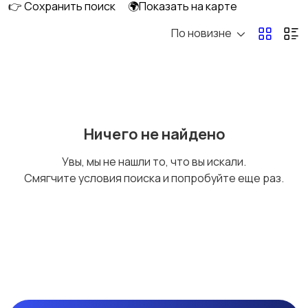
👉 Сохранить поиск
🌍Показать на карте
По новизне
Производство
Пункты выдачи
заказов
Сельское хозяйство
Строительство
1
Ничего не найдено
Увы, мы не нашли то, что вы искали.
Смягчите условия поиска и попробуйте еще раз.
Сфера развлечений
Сфера услуг
Торговля
Туризм