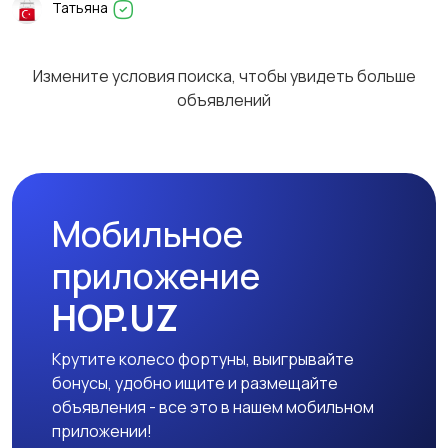
Татьяна
Спортивная одежда
Футболки и поло
Измените условия поиска, чтобы увидеть больше
2
11
объявлений
Другое
2
Мобильное
приложение
HOP.UZ
Крутите колесо фортуны, выигрывайте
бонусы, удобно ищите и размещайте
объявления - все это в нашем мобильном
приложении!