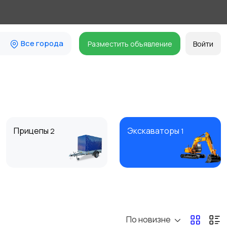
Все города
Разместить объявление
Войти
Прицепы
Экскаваторы
2
1
Погрузчики
Строительная
техника
По новизне