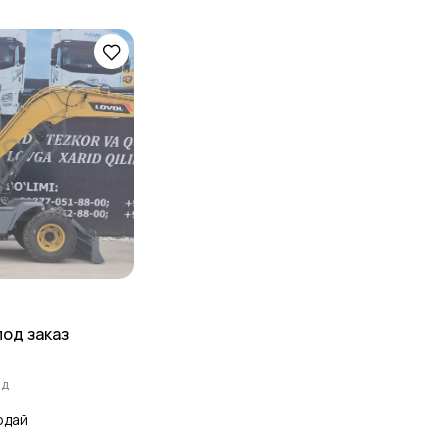
под заказ
ад
одай