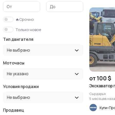
Навесное
Аренда спецтехники
оборудование
1
🔥Срочно
Только новое
Тип двигателя
Не выбрано
Моточасы
Не указано
от 100 $
Экскаватор 
Условия продажи
Сырдарья
Не выбрано
5 месяцев наз
Купи-Пр
Продавец