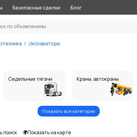
ы
Безопасные сделки
Блог
озтехника
Экскаваторы
Седельные тягачи
Краны, автокраны
Показать все категории
Коммунальная
Лёгкий
техника
коммерческий
транспорт
ь поиск
🌍Показать на карте