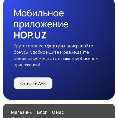
Мобильное
Маркетинг, реклама,
Образование и наука
приложение
дизайн, PR
HOP.UZ
Крутите колесо фортуны, выигрывайте
Офисный персонал
Транспорт,
2
бонусы, удобно ищите и размещайте
грузоперевозки,
объявления - все это в нашем мобильном
склад
приложении!
Рестораны и
Сельское хозяйство
Скачать APK
общепит
Спорт и красота
Страхование
Магазины
Блог
О нас