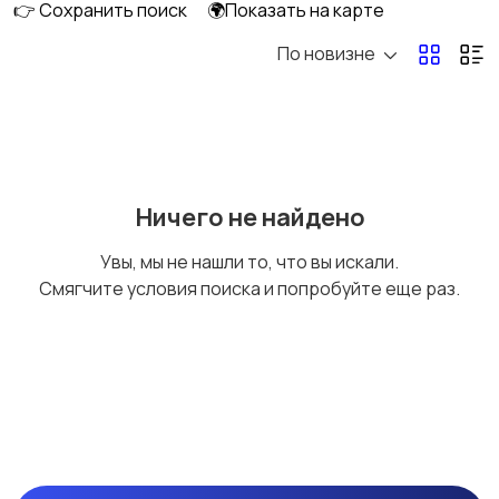
👉 Сохранить поиск
🌍Показать на карте
оборудования
По новизне
Домашний персонал
Автосервис
Безопасность,
Бытовые услуги и
Ничего не найдено
охрана
клининг
Увы, мы не нашли то, что вы искали.
Смягчите условия поиска и попробуйте еще раз.
Госслужба
СМИ и издательское
дело
Культура, искусство,
Продажи, торговля
развлечения