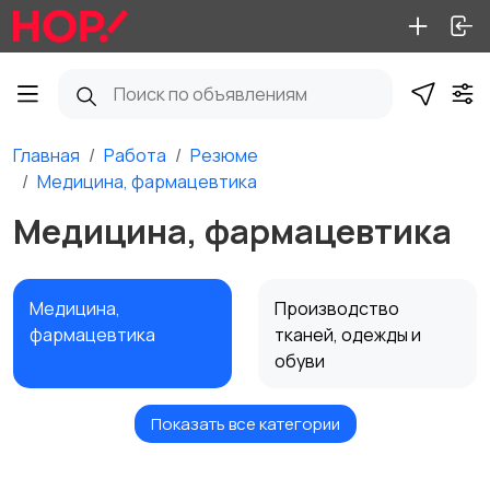
Главная
Работа
Резюме
Медицина, фармацевтика
Медицина, фармацевтика
Медицина,
Производство
фармацевтика
тканей, одежды и
обуви
Показать все категории
Техническое
Добыча сырья,
обслуживание,
производство,
ремонт техники и
энергетика