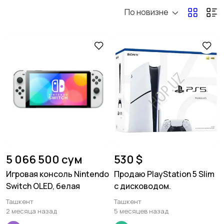
По новизне
Аксессуары
Другое
5 066 500 сум
530 $
Игровая консоль Nintendo
Продаю PlayStation 5 Slim
Switch OLED, белая
с дисководом.
Ташкент
Ташкент
2 месяца назад
5 месяцев назад