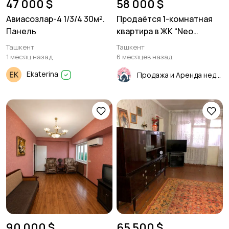
47 000 $
58 000 $
Авиасозлар-4 1/3/4 30м².
Продаётся 1-комнатная
Панель
квартира в ЖК “Neo
House”Узбум Ориентир:
Ташкент
Ташкент
метро Дустлик1/8/10. 42 м²
1 месяц назад
6 месяцев назад
Ekaterina
Продажа и Аренда недвижимости
90 000 $
65 500 $