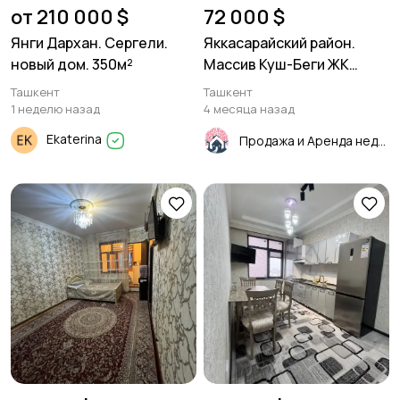
от 210 000 $
72 000 $
Янги Дархан. Сергели.
Яккасарайский район.
новый дом. 350м²
Массив Куш-Беги ЖК
"Vegas Tower".2/14/17. 36м²
Ташкент
Ташкент
1 неделю назад
4 месяца назад
Ekaterina
Продажа и Аренда недвижимости