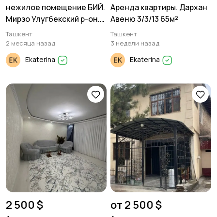
нежилое помещение БИЙ.
Аренда квартиры. Дархан
Мирзо Улугбекский р-он.
Авеню 3/3/13 65м²
Дагестанская 2/1/2. 42м².
Ташкент
Ташкент
2 месяца назад
3 недели назад
Ekaterina
Ekaterina
2 500 $
от 2 500 $