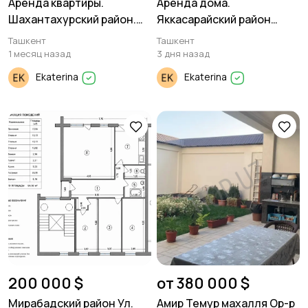
Аренда квартиры.
Аренда дома.
Шахантахурский район.
Яккасарайский район
4/3/5 125м²
Шота Руставели 2 уровня
Ташкент
Ташкент
дом 212 м² 9 комнат.
1 месяц назад
3 дня назад
Ekaterina
Ekaterina
200 000 $
от 380 000 $
Мирабадский район Ул.
Амир Темур махалля Ор-р