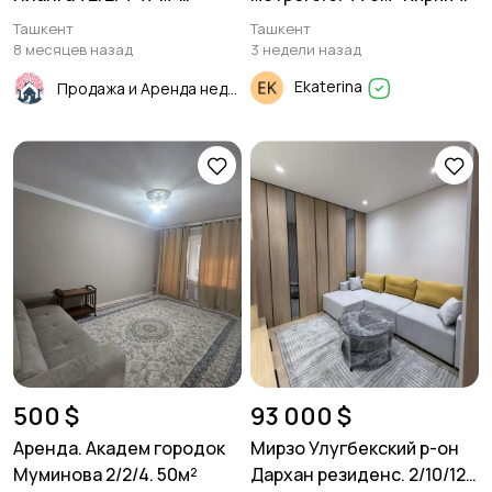
Панель.
Ташкент
Ташкент
8 месяцев назад
3 недели назад
Ekaterina
Продажа и Аренда недвижимости
500 $
93 000 $
Аренда. Академ городок
Мирзо Улугбекский р-он
Муминова 2/2/4. 50м²
Дархан резиденс. 2/10/12.