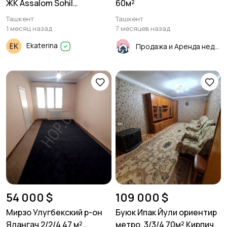
ЖК Assalom Sohil
60м²
Яшнабадский район
Ташкент
Ташкент
1/10/16. 30м²
1 месяц назад
7 месяцев назад
Ekaterina
Продажа и Аренда недвижимости
54 000 $
109 000 $
Мирзо Улугбекский р-он
Буюк Ипак Йули ориентир
Ялангач 2/2/4 47 м²
метро. 3/3/4 70м² Кирпич.