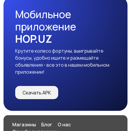
Мобильное
Другое
14
приложение
HOP.UZ
Крутите колесо фортуны, выигрывайте
бонусы, удобно ищите и размещайте
объявления - все это в нашем мобильном
приложении!
Скачать APK
Магазины
Блог
О нас