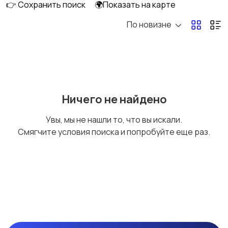
👉 Сохранить поиск
🌍Показать на карте
По новизне
Умные часы и
Стационарные
браслеты
телефоны
4
Рации и спутниковые
Запчасти
Ничего не найдено
телефоны
Увы, мы не нашли то, что вы искали.
Смягчите условия поиска и попробуйте еще раз.
Внешние
Зарядные устройства
аккумуляторы
2
Чехлы
Аксессуары
4