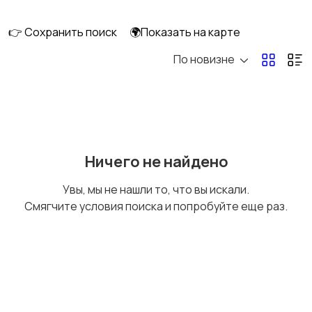
👉 Сохранить поиск
🌍Показать на карте
По новизне
Оргтехника и
Мультимедиа
расходники
172
Накопители данных и
Программное
Ничего не найдено
картридеры
обеспечение
20
1
Увы, мы не нашли то, что вы искали.
Смягчите условия поиска и попробуйте еще раз.
Рули, джойстики,
Комплектующие и
геймпады
запчасти
58
Аксессуары
Периферийные
85