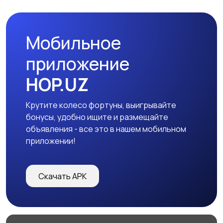
устройства
1
Мобильное
Другое
1
приложение
HOP.UZ
Крутите колесо фортуны, выигрывайте
бонусы, удобно ищите и размещайте
объявления - все это в нашем мобильном
приложении!
Скачать APK