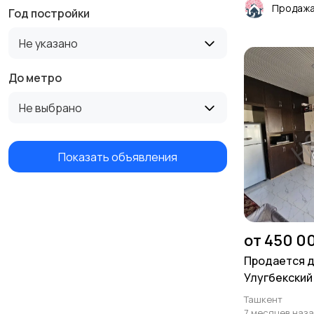
Год постройки
Не указано
До метро
Не выбрано
Показать объявления
от 450 0
Продается д
Улугбекский
Мать и дитя. 
Ташкент
комнат.
7 месяцев наз