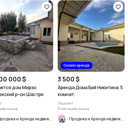
Онлайн аренда
00 000 $
3 500 $
ется дом Мирзо
Аренда Дома Бий Никитина. 5
екский р-он Шастри
комнат.
т
Ташкент
цев назад
8 месяцев назад
Продажа и Аренда недвижимости
Продажа и Аренда недвижимости