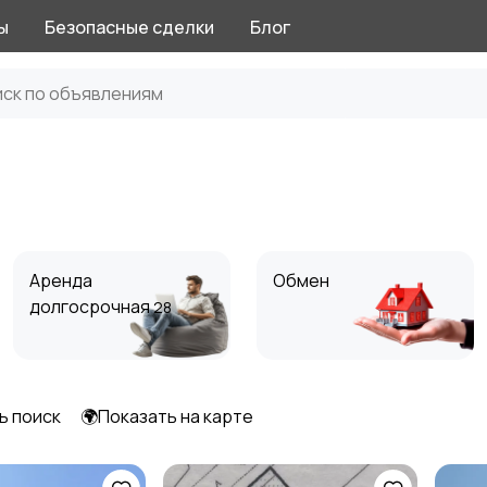
ы
Безопасные сделки
Блог
Аренда
Обмен
долгосрочная
28
ь поиск
🌍Показать на карте