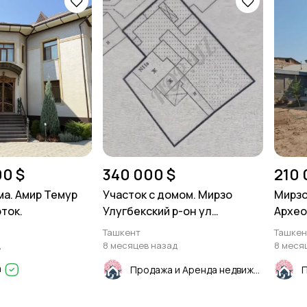
00 $
340 000 $
210 
а. Амир Темур
Участок с домом. Мирзо
Мирзо
ток.
Улугбекский р-он ул
Архео
Олтинтепа.
Ташкент
Ташкен
д
8 месяцев назад
8 меся
a
Продажа и Аренда недвижимости