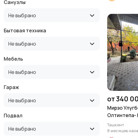
Санузлы
Не выбрано
Бытовая техника
Не выбрано
Мебель
Не выбрано
Гараж
от 340 0
Не выбрано
Мирзо Улугб
Олтинтепа- К
Подвал
соток. Фасад
Ташкент
Не выбрано
8 месяцев наз