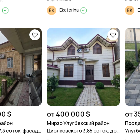
a
Ekaterina
E
00 $
от 400 000 $
от 3
район
Мирзо Улугбекский район
Прода
.3 соток. фасад
Циолковского 3,85 соток. дом
Улугб
2 уровня
махал