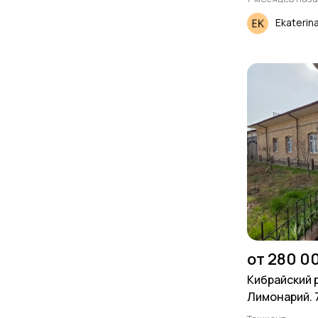
Ekaterin
от 280 0
Кибрайский 
Лимонарий. 7
19.5м