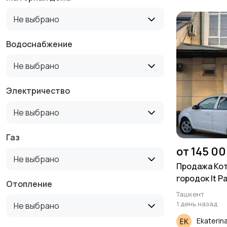
Не выбрано
Водоснабжение
Не выбрано
Электричество
Не выбрано
Газ
от 145 00
Не выбрано
Продажа Ко
городок It Pa
Отопление
Ташкент
1 день назад
Не выбрано
Ekaterin