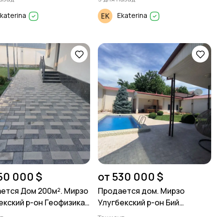
katerina
Ekaterina
50 000 $
от 530 000 $
ется Дом 200м². Мирзо
Продается дом. Мирзо
екский р-он Геофизика
Улугбекский р-он Бий
ля Заковат. 6 соток.
Дагестанская. 5 соток.