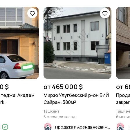
0 $
от 465 000 $
от 6
ттеджа. Академ
Мирзо Улугбекский р-он БИЙ
Прода
rk.
Сайрам. 380м²
закры
Мирзо
Ташкент
Ташкен
"Узум
6 месяцев назад
6 меся
ТАТУ 
a
Продажа и Аренда недвижимости