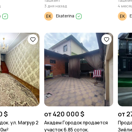
Ташкент
Ташкен
д
3 дня назад
4 меся
a
Ekaterina
E
0 $
от 420 000 $
от 2
ок. ул. Магрур 2
Академ Городок продается
Прода
10м²
участок 6.85 соток.
Зиёлил