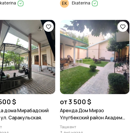
katerina
Ekaterina
 500 $
от 3 500 $
а дома Мирабадский
Аренда Дом Мирзо
 ул. Саракульская.
Улугбекский район Академ
городок It Park.
т
Ташкент
назад
3 дня назад