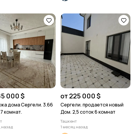
85 000 $
от 225 000 $
жа дома Сергели. 3.66
Сергели. продается новый
 7 комнат.
Дом. 2,5 соток 6 комнат
т
Ташкент
ц назад
1 месяц назад