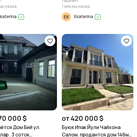
т
Ташкент
ца назад
1 месяц назад
katerina
Ekaterina
70 000 $
от 420 000 $
ётся Дом Бий ул.
Буюк Ипак Йули Чайхона
ар . 3 соток
Салом. продантся дом 146м²