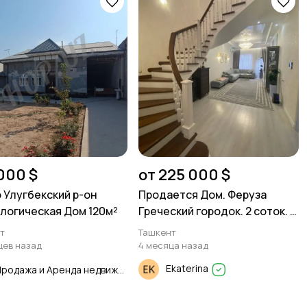
000 $
от 225 000 $
 Улугбекский р-он
Продается Дом. Феруза
логическая Дом 120м²
Греческий городок. 2 соток. 2
уровня. 160м²
т
Ташкент
цев назад
4 месяца назад
Ekaterina
Продажа и Аренда недвижимости