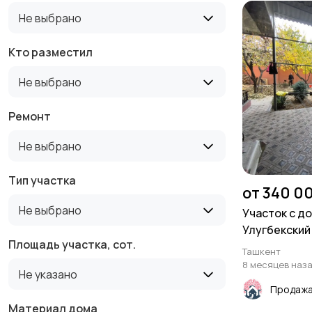
Не выбрано
Кто разместил
Не выбрано
Ремонт
Не выбрано
Тип участка
от 340 0
Не выбрано
Участок с д
Улугбекский
Площадь участка, сот.
Ташкент
8 месяцев наз
Не указано
Материал дома