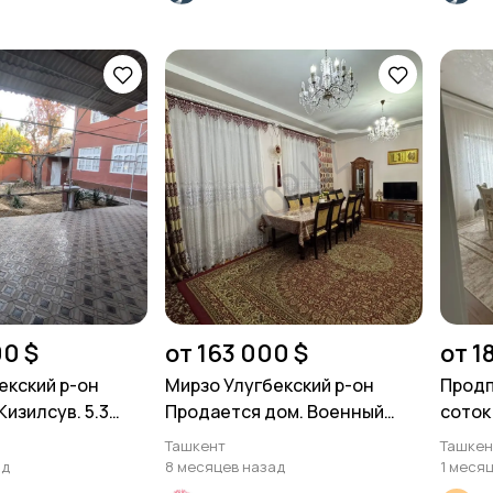
20.
00 $
от 163 000 $
от 1
екский р-он
Мирзо Улугбекский р-он
Продп
изилсув. 5.3
Продается дом. Военный
соток
 20м.
госпиталь Инха. 3 уровня.
Ташкент
Ташкен
137м²
ад
8 месяцев назад
1 меся