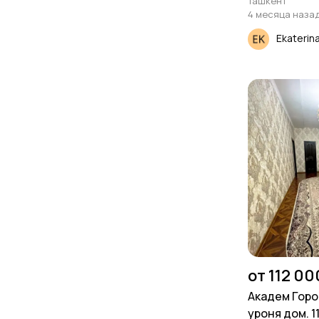
Ташкент
4 месяца наза
Ekaterin
от 112 00
Академ Город
уроня дом. 1