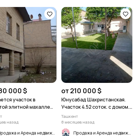
80 000 $
от 210 000 $
ется участок в
Юнусабад Шахристанская.
той элитной махалле
Участок 4.52 соток. с домом.
 Улугбекского района
93м² 6 комнат.
т
Ташкент
зор' Буз-2 Ориентир
цев назад
8 месяцев назад
6.24 соток. Фасад 30 х
Продажа и Аренда недвижимости
Продажа и Аренда недвижимости