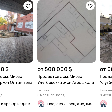
00 $
от 500 000 $
от 6
омом. Мирзо
Продается дом. Мирзо
Прода
 р-он Олтин тепа
Улугбекский р-он Агрошкола
Улугб
Ташкент
Ташкен
ад
8 месяцев назад
8 меся
Продажа и Аренда недвижимости
Продажа и Аренда недвижимости