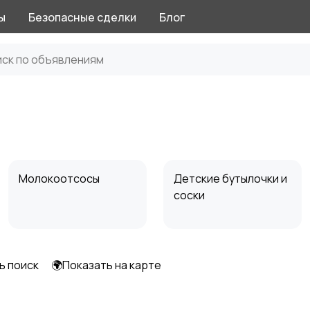
ы
Безопасные сделки
Блог
Молокоотсосы
Детские бутылочки и
соски
ь поиск
🌍Показать на карте