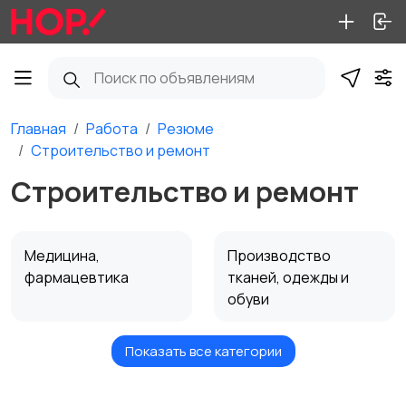
Главная
Работа
Резюме
Строительство и ремонт
Строительство и ремонт
Медицина,
Производство
фармацевтика
тканей, одежды и
обуви
Показать все категории
Техническое
Добыча сырья,
обслуживание,
производство,
ремонт техники и
энергетика