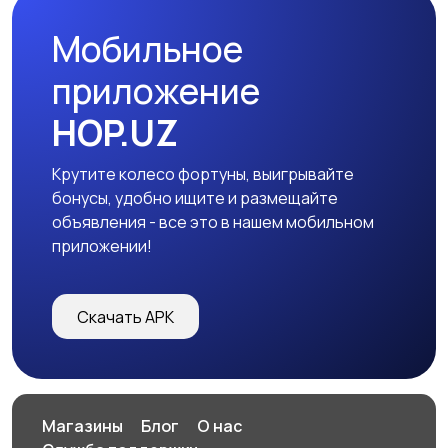
Мобильное
Маркетинг, реклама,
Образование и наука
приложение
дизайн, PR
HOP.UZ
Крутите колесо фортуны, выигрывайте
Офисный персонал
Транспорт,
2
бонусы, удобно ищите и размещайте
грузоперевозки,
объявления - все это в нашем мобильном
склад
приложении!
Рестораны и
Сельское хозяйство
Скачать APK
общепит
Спорт и красота
Страхование
Магазины
Блог
О нас