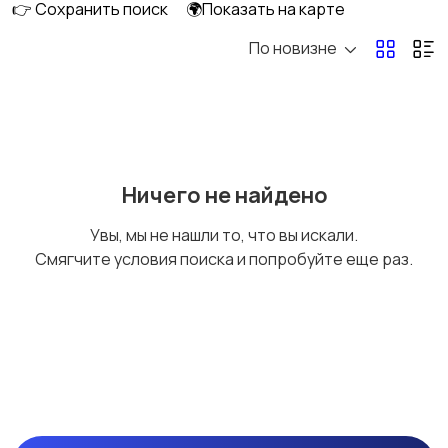
👉 Сохранить поиск
🌍Показать на карте
оборудования
По новизне
Домашний персонал
Автосервис
Безопасность,
Бытовые услуги и
Ничего не найдено
охрана
клининг
Увы, мы не нашли то, что вы искали.
Смягчите условия поиска и попробуйте еще раз.
Госслужба
СМИ и издательское
дело
Культура, искусство,
Продажи, торговля
развлечения