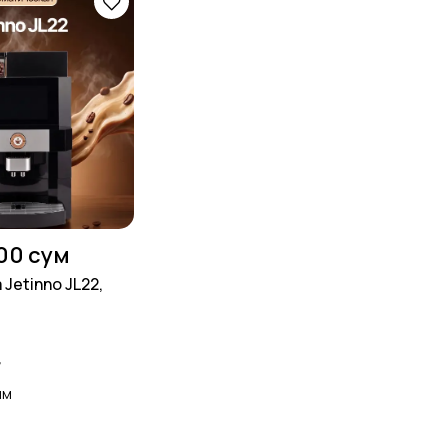
00 сум
Jetinno JL22,
д
им