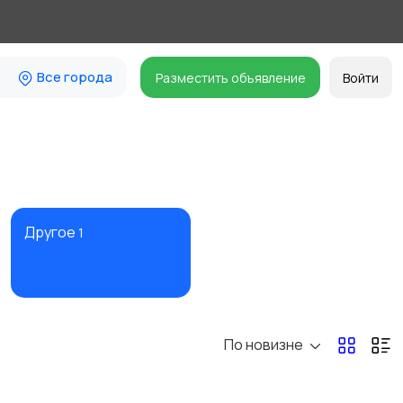
Все города
Разместить объявление
Войти
Другое
1
По новизне