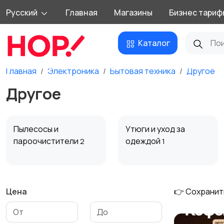
Русский
Главная
Магазины
Бизнес тариф
Каталог
Главная
Электроника
Бытовая техника
Другое
Другое
Пылесосы и
Утюги и уход за
пароочистители
одеждой
2
1
Цена
👉 Сохранит