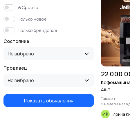
🔥Срочно
Только новое
Только брендовое
Состояние
Не выбрано
Продавец
22 000 0
Не выбрано
Кофемашина 
4шт
Ташкент
Показать объявления
2 недели наза
Ирина К