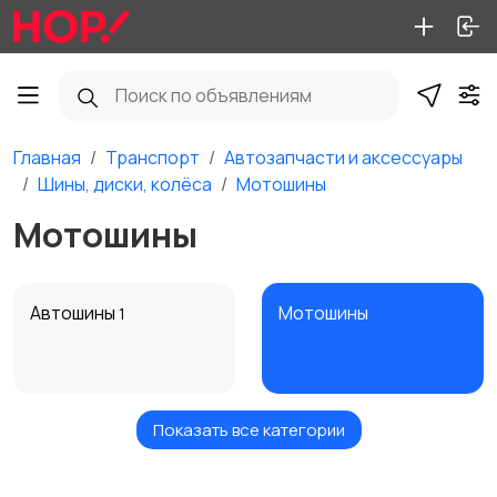
Главная
Транспорт
Автозапчасти и аксессуары
Шины, диски, колёса
Мотошины
Мотошины
Автошины
Мотошины
1
Показать все категории
Диски
Колеса в сборе