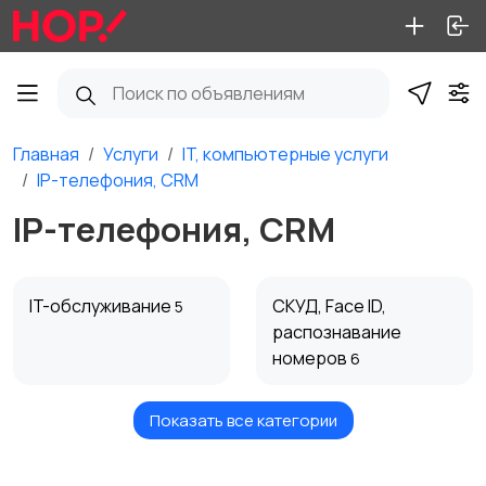
Главная
Услуги
IT, компьютерные услуги
IP-телефония, CRM
IP-телефония, CRM
IT-обслуживание
СКУД, Face ID,
5
распознавание
номеров
6
Показать все категории
Слаботочка,
IP-телефония, CRM
3
видеонаблюдение
15