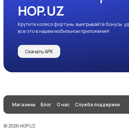
HOP.UZ
Крутите колесо фортуны, выигрывайте бонусы, у
все это в нашем мобильном приложении!
Скачать APK
Магазины
Блог
О нас
Служба поддержки
© 2026 HOP.UZ