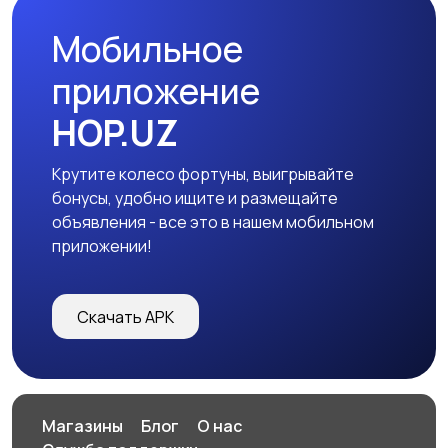
Мобильное
Спортивная одежда
Футболки и поло
2
11
приложение
HOP.UZ
Крутите колесо фортуны, выигрывайте
Другое
2
бонусы, удобно ищите и размещайте
объявления - все это в нашем мобильном
приложении!
Скачать APK
Магазины
Блог
О нас