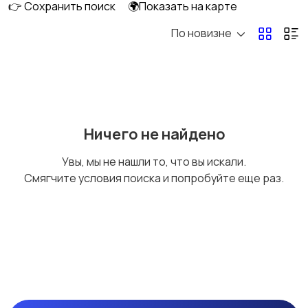
👉 Сохранить поиск
🌍Показать на карте
По новизне
Домашняя одежда
Комбинезоны
Нижнее белье
Обувь
2
19
Ничего не найдено
Увы, мы не нашли то, что вы искали.
Смягчите условия поиска и попробуйте еще раз.
Пиджаки и костюмы
Рубашки
3
Свитеры и толстовки
Спецодежда
28
1