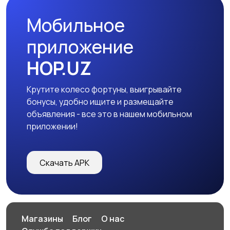
Мобильное
IT бизнес
Другое
приложение
HOP.UZ
Крутите колесо фортуны, выигрывайте
бонусы, удобно ищите и размещайте
объявления - все это в нашем мобильном
приложении!
Скачать APK
Магазины
Блог
О нас