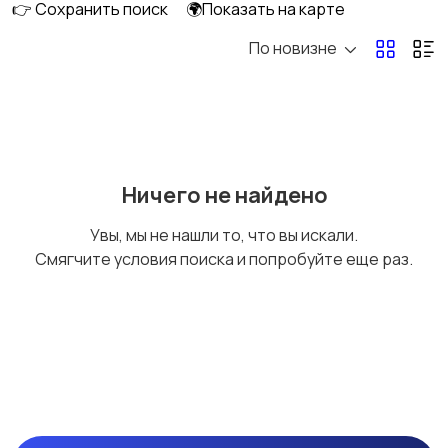
👉 Сохранить поиск
🌍Показать на карте
По новизне
Производство
Пункты выдачи
заказов
Сельское хозяйство
Строительство
1
Ничего не найдено
Увы, мы не нашли то, что вы искали.
Смягчите условия поиска и попробуйте еще раз.
Сфера развлечений
Сфера услуг
Торговля
Туризм