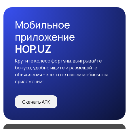
Мобильное
Дорожное покрытие
Цемент, песок,
приложение
щебень
HOP.UZ
Крутите колесо фортуны, выигрывайте
Двери, окна
Отопление и
бонусы, удобно ищите и размещайте
вентиляция
199
объявления - все это в нашем мобильном
приложении!
Потолки
Электрика
3799
Скачать APK