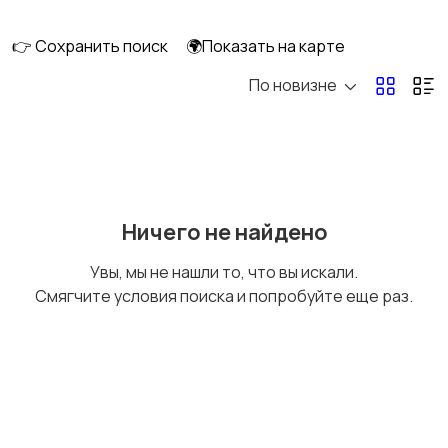
фурнитура
👉 Сохранить поиск
🌍Показать на карте
По новизне
Кровля и водосток
Лаки и краски
19
Лестницы и
Листовые материалы
Ничего не найдено
комплектующие
Увы, мы не нашли то, что вы искали.
Смягчите условия поиска и попробуйте еще раз.
Металлопрокат
Отделочные
материалы
Пиломатериалы
Строительные смеси