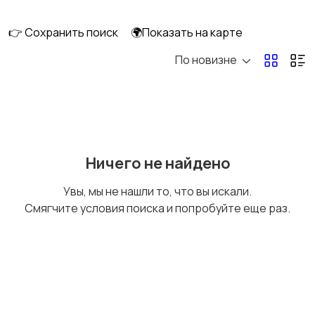
прорезыватели
👉 Сохранить поиск
🌍Показать на карте
По новизне
Мягкие игрушки
Творчество
1
Игрушки для малышей
Пазлы и головоломки
Ничего не найдено
(развивающие)
Увы, мы не нашли то, что вы искали.
Смягчите условия поиска и попробуйте еще раз.
Настольные игры
Роботы и
трансформеры
Фигурки и наборы
Игрушечное оружие