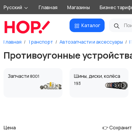
Русский
Главная
Магазины
Бизнес тариф
Каталог
Главная
Транспорт
Автозапчасти и аксессуары
П
Противоугонные устройств
Запчасти
Шины, диски, колёса
8001
193
Противоугонные
Багажные системы и
устройства
прицепы
1
Цена
👉 Сохранит