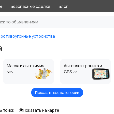
ы
Безопасные сделки
Блог
ротивоугонные устройства
а
Масла и автохимия
Автоэлектроника и
GPS
522
72
Показать все категории
Другое
1
ь поиск
🌍Показать на карте