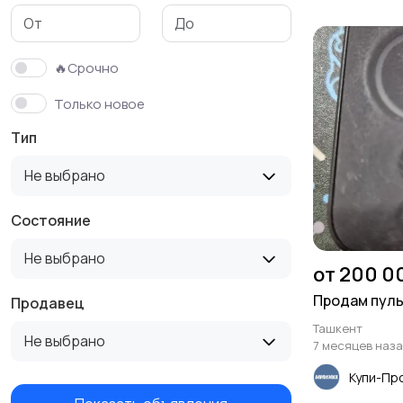
🔥Срочно
Только новое
Тип
Не выбрано
Состояние
Не выбрано
от 200 0
Продам пульт
Продавец
Ташкент
Не выбрано
7 месяцев наз
Купи-Пр