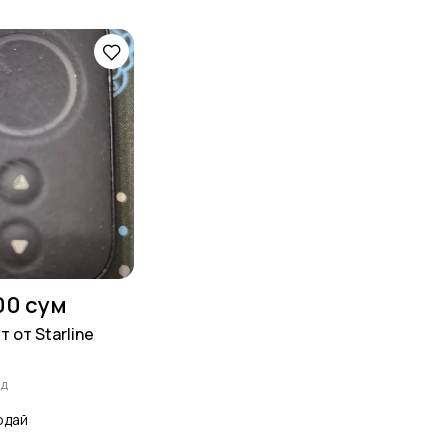
00 сум
 от Starline
ад
одай