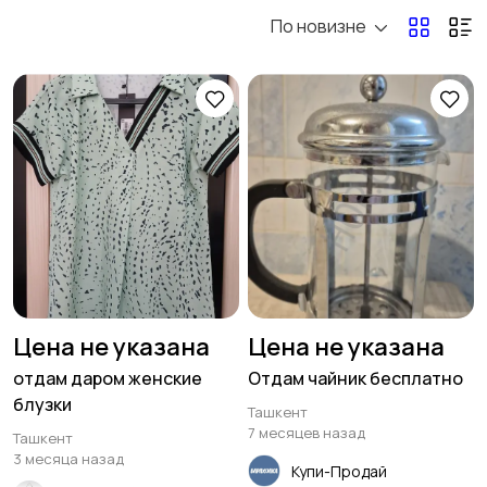
По новизне
Услуги
Электроника
201
3413
Животные
Дом, сад, дача
1
826
Бизнес и
Туризм, отдых, спорт,
оборудование
хобби
1298
350
Цена не указана
Цена не указана
отдам даром женские
Отдам чайник бесплатно
блузки
Ташкент
Мода и стиль
Красота и здоровье
285
7 месяцев назад
Ташкент
35
3 месяца назад
Купи-Продай