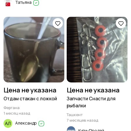
Татьяна
Ремонт,
Отдам даром, обмен
строительство,
4
инструменты
5530
Цена не указана
Цена не указана
Отдам стакан с ложкой
Запчасти Снасти для
рыбалки
Фергана
1 месяц назад
Ташкент
7 месяцев назад
Александр
Купи-Продай