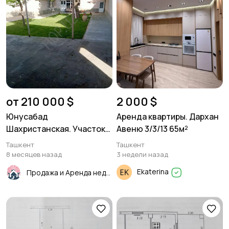
от 210 000 $
2 000 $
Юнусабад
Аренда квартиры. Дархан
Шахристанская. Участок
Авеню 3/3/13 65м²
4.52 соток. с домом. 93м²
Ташкент
Ташкент
6 комнат.
8 месяцев назад
3 недели назад
Ekaterina
Продажа и Аренда недвижимости