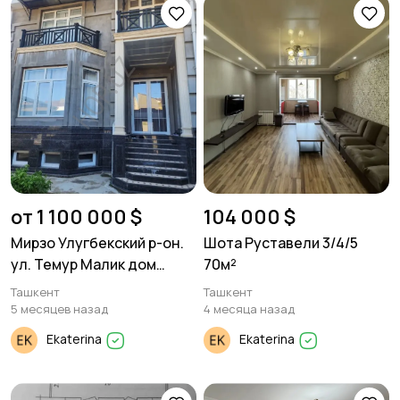
от 1 100 000 $
104 000 $
Мирзо Улугбекский р-он.
Шота Руставели 3/4/5
ул. Темур Малик дом
70м²
480м²
Ташкент
Ташкент
5 месяцев назад
4 месяца назад
Ekaterina
Ekaterina