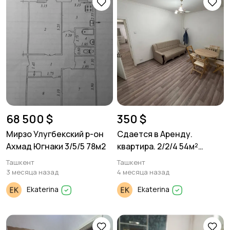
68 500 $
350 $
Мирзо Улугбекский р-он
Сдается в Аренду.
Ахмад Югнаки 3/5/5 78м2
квартира. 2/2/4 54м²
Феруза Мирзо
Ташкент
Ташкент
Улугбекский р-он.
3 месяца назад
4 месяца назад
Ekaterina
Ekaterina