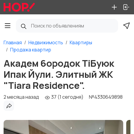
Главная
Недвижимость
Квартиры
Продажа квартир
Академ 6ородок TiБуюк
Ипак Йули. Элитный ЖК
"Tiara Residence".
2 месяца назад
37 (1 сегодня)
№4330649898