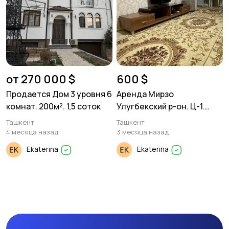
от 270 000 $
600 $
Продается Дом 3 уровня 6
Аренда Мирзо
комнат. 200м². 1,5 соток
Улугбекский р-он. Ц-1.
2/5/9. 51м²
Ташкент
Ташкент
4 месяца назад
3 месяца назад
Ekaterina
Ekaterina