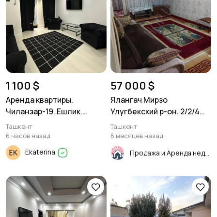
1 100 $
57 000 $
Аренда квартиры.
Ялангач Мирзо
Чиланзар-19. Ешлик.
Улугбекский р-он. 2/2/4
Дуплекс 3/9-10/10. 96м²
46м² Панель
Ташкент
Ташкент
6 часов назад
6 месяцев назад
Ekaterina
Продажа и Аренда недвижимости