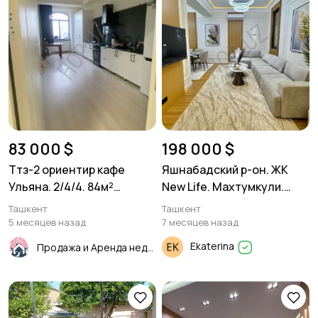
83 000 $
198 000 $
Ттз-2 ориентир кафе
Яшнабадский р-он. ЖК
Ульяна. 2/4/4. 84м²
New Life. Махтумкули.
Новостройка
4/2/10. 109 м²
Ташкент
Ташкент
5 месяцев назад
7 месяцев назад
Ekaterina
Продажа и Аренда недвижимости