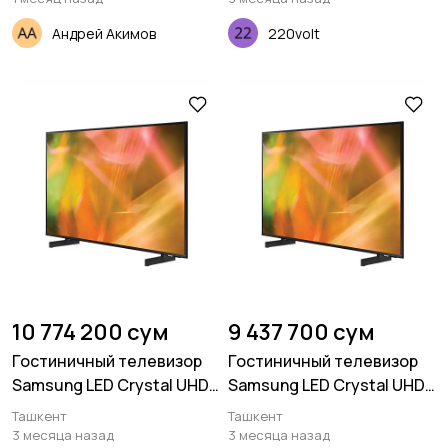
Андрей Акимов
220volt
Аксессуары
Другое
10 774 200 сум
9 437 700 сум
Гостиничный телевизор
Гостиничный телевизор
Samsung LED Crystal UHD
Samsung LED Crystal UHD
4K HG43BU800 55 дюймов
4K HG43BU800 50 дюймов
Ташкент
Ташкент
3 месяца назад
3 месяца назад