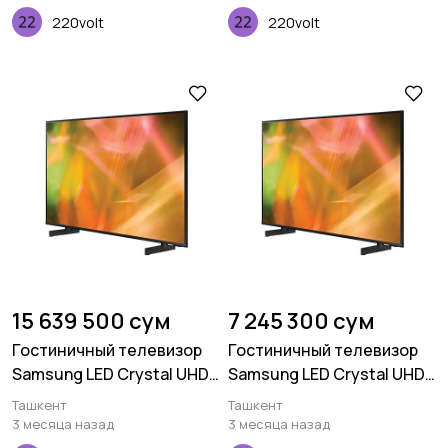
220volt
220volt
15 639 500 сум
7 245 300 сум
Гостиничный телевизор
Гостиничный телевизор
Samsung LED Crystal UHD
Samsung LED Crystal UHD
4K HG43BU800 65 дюймов
4K HG43BU800 43 дюймов
Ташкент
Ташкент
3 месяца назад
3 месяца назад