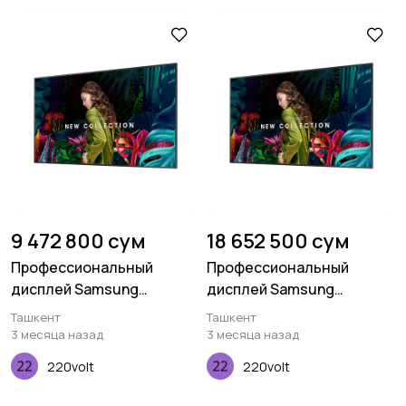
9 472 800 сум
18 652 500 сум
Профессиональный
Профессиональный
дисплей Samsung
дисплей Samsung
Standalone QMC 32
Standalone QBC 65
Ташкент
Ташкент
дюймов
дюймов
3 месяца назад
3 месяца назад
220volt
220volt