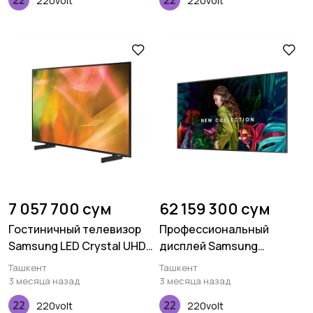
220volt
220volt
7 057 700 сум
62 159 300 сум
Гостиничный телевизор
Профессиональный
Samsung LED Crystal UHD
дисплей Samsung
4K HG43AU800 43 дюймов
Standalone QMC 85
Ташкент
Ташкент
дюймов
3 месяца назад
3 месяца назад
220volt
220volt