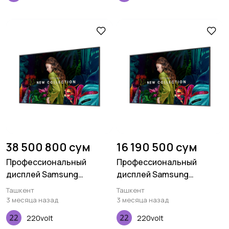
38 500 800 сум
16 190 500 сум
Профессиональный
Профессиональный
дисплей Samsung
дисплей Samsung
Standalone QMC 75
Standalone QMC 55
Ташкент
Ташкент
дюймов
дюймов
3 месяца назад
3 месяца назад
220volt
220volt