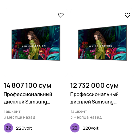
14 807 100 сум
12 732 000 сум
Профессиональный
Профессиональный
дисплей Samsung
дисплей Samsung
Standalone QMC 50
Standalone QMC 43
Ташкент
Ташкент
дюймов
дюймов
3 месяца назад
3 месяца назад
220volt
220volt