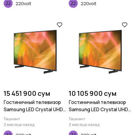
220volt
220volt
15 451 900 сум
10 105 900 сум
Гостиничный телевизор
Гостиничный телевизор
Samsung LED Crystal UHD
Samsung LED Crystal UHD
4K HG43AU800 65 дюймов
4K HG43AU800 55 дюймов
Ташкент
Ташкент
3 месяца назад
3 месяца назад