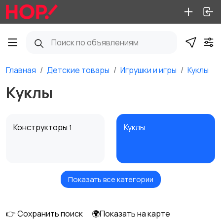
Главная
Детские товары
Игрушки и игры
Куклы
Куклы
Конструкторы
Куклы
1
Показать все категории
Машинки и техника
Погремушки и
прорезыватели
👉 Сохранить поиск
🌍Показать на карте