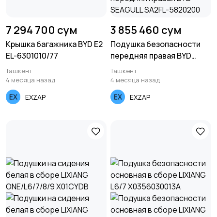
7 294 700 сум
3 855 460 сум
Крышка багажника BYD E2
Подушка безопасности
EL-6301010/77
передняя правая BYD
SEAGULL SA2FL-5820200
Ташкент
Ташкент
4 месяца назад
4 месяца назад
EXZAP
EXZAP