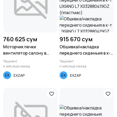
760 625 сум
915 670 сум
Моторчик печки
Обшивка/накладка
вентилятор салону в
переднего сиденьия в к-т
сборе REACH MAN TGA
LIXIANG L7 X032880419GZ
Ташкент
Ташкент
1.16.12080
(пластмас)
4 месяца назад
4 месяца назад
EXZAP
EXZAP