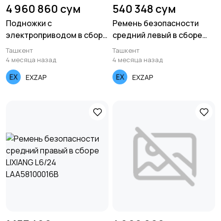
4 960 860 сум
540 348 сум
Подножки с
Ремень безопасности
электроприводом в сборе
средний левый в сборе
LIXIANG L7 X0351400050B
LIXIANG L7/23
Ташкент
Ташкент
X0358100019B
4 месяца назад
4 месяца назад
EXZAP
EXZAP