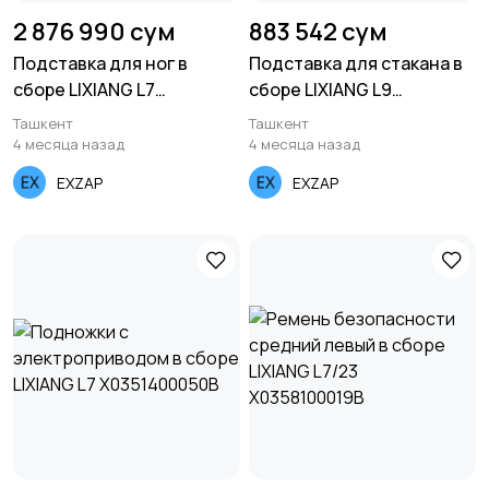
2 876 990 сум
883 542 сум
Подставка для ног в
Подставка для стакана в
сборе LIXIANG L7
сборе LIXIANG L9
X03ZYTTGC (orange)
X01BXBJGZ
Ташкент
Ташкент
4 месяца назад
4 месяца назад
EXZAP
EXZAP