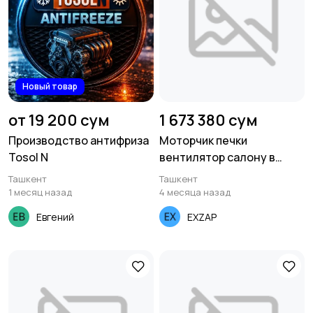
Новый товар
от 19 200 сум
1 673 380 сум
Производство антифриза
Моторчик печки
Tosol N
вентилятор салону в
сборе REACH ACTROS
Ташкент
Ташкент
MP4/MP5 1.16.13665
1 месяц назад
4 месяца назад
Евгений
EXZAP