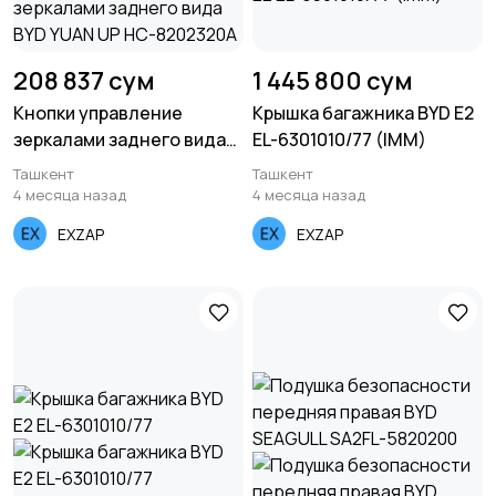
208 837 сум
1 445 800 сум
Кнопки управление
Крышка багажника BYD E2
зеркалами заднего вида
EL-6301010/77 (IMM)
BYD YUAN UP HC-8202320A
Ташкент
Ташкент
4 месяца назад
4 месяца назад
EXZAP
EXZAP