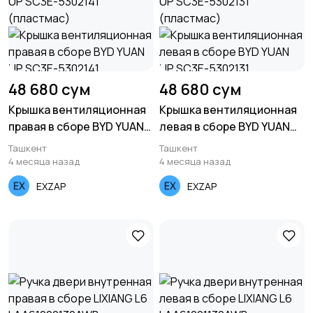
48 680 сум
48 680 сум
Крышка вентиляционная
Крышка вентиляционная
правая в сборе BYD YUAN
левая в сборе BYD YUAN
UP SC3E-5302141
UP SC3E-5302131
Ташкент
Ташкент
(пластмас)
(пластмас)
4 месяца назад
4 месяца назад
EXZAP
EXZAP