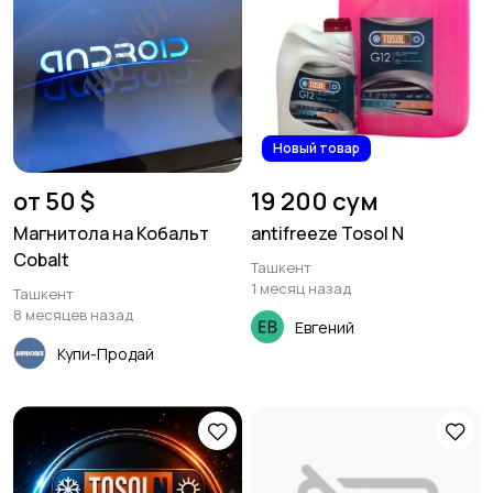
Новый товар
от 50 $
19 200 сум
Магнитола на Кобальт
antifreeze Tosol N
Cobalt
Ташкент
1 месяц назад
Ташкент
8 месяцев назад
Евгений
Купи-Продай