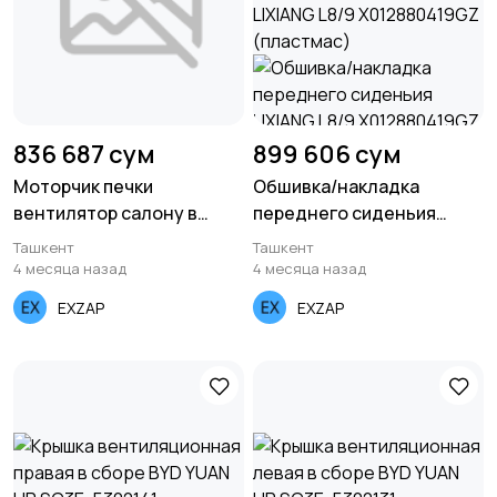
836 687 сум
899 606 сум
Моторчик печки
Обшивка/накладка
вентилятор салону в
переднего сиденьия
сборе REACH DAF XF FA
LIXIANG L8/9
Ташкент
Ташкент
1.16.12085
X012880419GZ (пластмас)
4 месяца назад
4 месяца назад
EXZAP
EXZAP