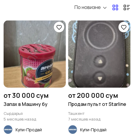
По новизне
Водный транспорт
Другой транспорт
1
Автозапчасти и
Запчасти для спец и
аксессуары
сельхоз техники
9128
4
Прочие запчасти
Авто под заказ
от 30 000 сум
от 200 000 сум
Запах в Машину бу
Продам пульт от Starline
Сырдарья
Ташкент
5 месяцев назад
7 месяцев назад
Купи-Продай
Купи-Продай