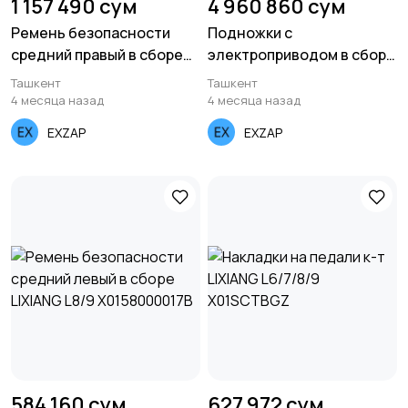
1 157 490 сум
4 960 860 сум
Ремень безопасности
Подножки с
средний правый в сборе
электроприводом в сборе
LIXIANG L6/24
LIXIANG L9 X0151400045B
Ташкент
Ташкент
LAA58100016B
4 месяца назад
4 месяца назад
EXZAP
EXZAP
584 160 сум
627 972 сум