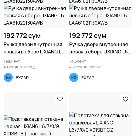
192 772 сум
192 772 сум
Ручка двери внутренная
Ручка двери внутренная
правая в сборе LIXIANG L6
левая в сборе LIXIANG L6
LAA61022130AWB
LAA61021130AWB
Ташкент
Ташкент
4 месяца назад
4 месяца назад
EXZAP
EXZAP