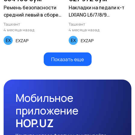
Ремень безопасности
Накладки на педали к-т
средний левый в сборе
LIXIANG L6/7/8/9
LIXIANG L8/9 X0158000017B
X01SCTBGZ
Ташкент
Ташкент
4 месяца назад
4 месяца назад
EXZAP
EXZAP
Показать еще
Мобильное
приложение
HOP.UZ