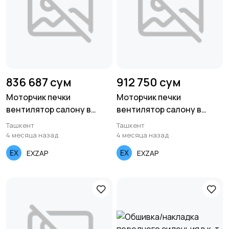
836 687 сум
912 750 сум
Моторчик печки
Моторчик печки
вентилятор салону в
вентилятор салону в
сборе REACH VOLVO FH16
сборе REACH VOLVO FH12
Ташкент
Ташкент
1.16.12290
1.16.12079
4 месяца назад
4 месяца назад
EXZAP
EXZAP