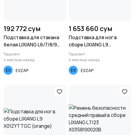
192 772 сум
1 653 660 сум
Подставка для стакана
Подставка для ног в
белая LIXIANG L6/7/8/9
сборе LIXIANG L9
X01SBTZ (пластмас)
X01ZYTTHK (coffe)
Ташкент
Ташкент
4 месяца назад
4 месяца назад
EXZAP
EXZAP