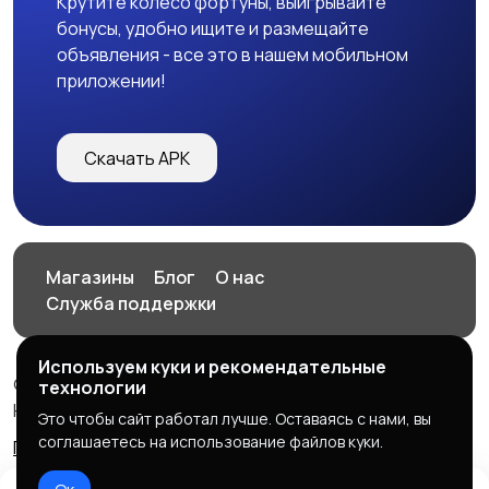
Крутите колесо фортуны, выигрывайте
бонусы, удобно ищите и размещайте
объявления - все это в нашем мобильном
приложении!
Скачать APK
Магазины
Блог
О нас
Служба поддержки
Используем куки и рекомендательные
© 2026 HOP.UZ
технологии
HOP.UZ
Это чтобы сайт работал лучше. Оставаясь с нами, вы
соглашаетесь на использование файлов куки.
Правила сервиса
Политика конфиденциальности