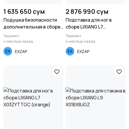
1 635 650 сум
2 876 990 сум
Подушка безопасности
Подставка для ног в
дополнительная в сборе
сборе LIXIANG L7
LIXIANG L6/7
X03ZYTTH (black)
Ташкент
Ташкент
X0358200012XX
4 месяца назад
4 месяца назад
EXZAP
EXZAP