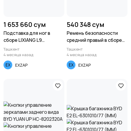
1 653 660 сум
540 348 сум
Подставка для ног в
Ремень безопасности
сборе LIXIANG L9
средний правый в сборе
X01ZYTTGC (orange)
LIXIANG L7/23
Ташкент
Ташкент
X0358100020B
4 месяца назад
4 месяца назад
EXZAP
EXZAP