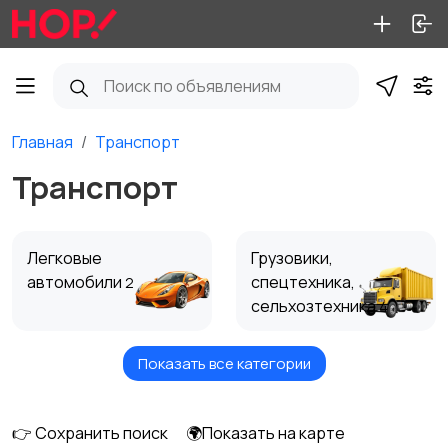
Главная
Транспорт
Транспорт
Легковые
Грузовики,
автомобили
спецтехника,
2
сельхозтехника
4
Показать все категории
Автобусы
Мотоциклы и
мототехника
👉 Сохранить поиск
🌍Показать на карте