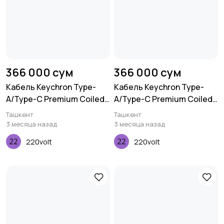
366 000 сум
366 000 сум
Кабель Keychron Type-
Кабель Keychron Type-
A/Type-C Premium Coiled
A/Type-C Premium Coiled
Aviator, Cable-Straight,
Aviator, Cable-Straight,
Ташкент
Ташкент
Purple
Red
3 месяца назад
3 месяца назад
220volt
220volt