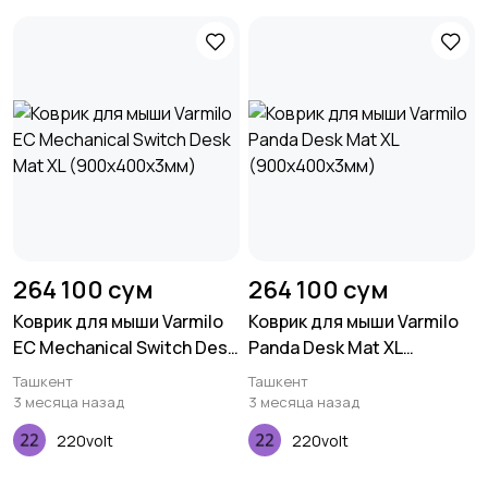
264 100 сум
264 100 сум
Коврик для мыши Varmilo
Коврик для мыши Varmilo
EC Mechanical Switch Desk
Panda Desk Mat XL
Mat XL (900х400х3мм)
(900х400х3мм)
Ташкент
Ташкент
3 месяца назад
3 месяца назад
220volt
220volt