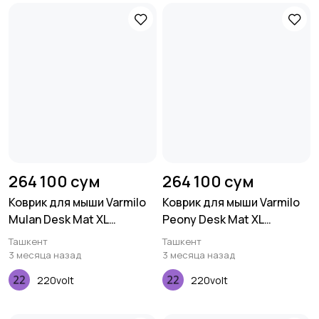
264 100 сум
264 100 сум
Коврик для мыши Varmilo
Коврик для мыши Varmilo
Mulan Desk Mat XL
Peony Desk Mat XL
(900х400х3мм)
(900х400х3мм)
Ташкент
Ташкент
3 месяца назад
3 месяца назад
220volt
220volt