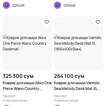
220volt
220volt
325 300 сум
264 100 сум
Коврик для мыши Akko One
Коврик для мыши Varmilo
Piece Wano Country
Sea Melody Desk Mat XL
Deskmat
(900х400х3мм)
Ташкент
Ташкент
3 месяца назад
3 месяца назад