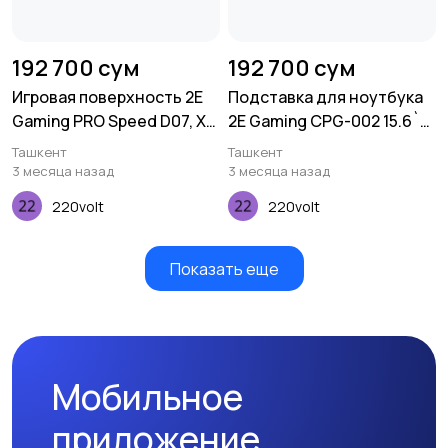
192 700 сум
192 700 сум
Игровая поверхность 2E
Подставка для ноутбука
Gaming PRO Speed D07, XL
2E Gaming CPG-002 15.6`
(800x450x3мм),
Black
Ташкент
Ташкент
многоцветный
3 месяца назад
3 месяца назад
220volt
220volt
Показать еще
Мобильное
приложение