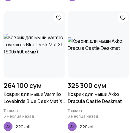
264 100 сум
325 300 сум
Коврик для мыши Varmilo
Коврик для мыши Akko
Lovebirds Blue Desk Mat XL
Dracula Castle Deskmat
(900х400х3мм)
Ташкент
Ташкент
3 месяца назад
3 месяца назад
220volt
220volt