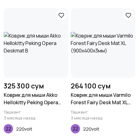
325 300 сум
264 100 сум
Коврик для мыши Akko
Коврик для мыши Varmilo
Hellokitty Peking Opera
Forest Fairy Desk Mat XL
Deskmat B
(900х400х3мм)
Ташкент
Ташкент
3 месяца назад
3 месяца назад
220volt
220volt