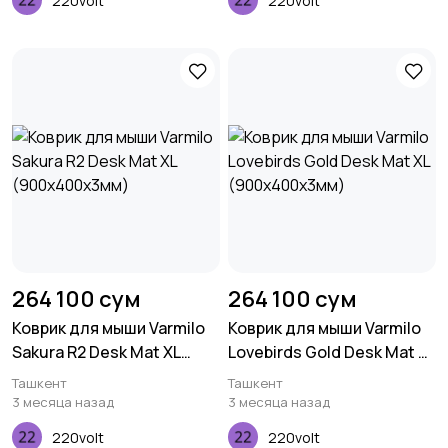
220volt
220volt
264 100 сум
264 100 сум
Коврик для мыши Varmilo
Коврик для мыши Varmilo
Sakura R2 Desk Mat XL
Lovebirds Gold Desk Mat XL
(900х400х3мм)
(900х400х3мм)
Ташкент
Ташкент
3 месяца назад
3 месяца назад
220volt
220volt