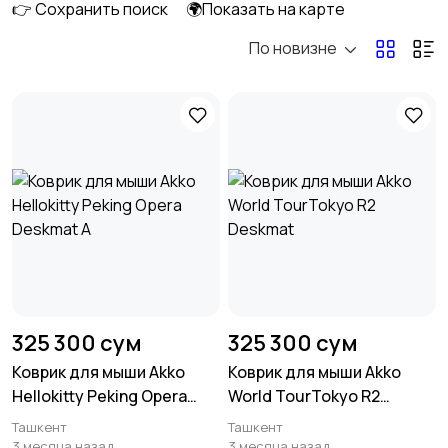
👉 Сохранить поиск
🌍Показать на карте
По новизне
Оргтехника и
Мультимедиа
расходники
172
Накопители данных и
Программное
картридеры
обеспечение
20
1
Рули, джойстики,
Комплектующие и
геймпады
запчасти
58
325 300 сум
325 300 сум
Коврик для мыши Akko
Коврик для мыши Akko
Hellokitty Peking Opera
World TourTokyo R2
Аксессуары
Периферийные
85
Deskmat A
Deskmat
Ташкент
Ташкент
устройства
1
3 месяца назад
3 месяца назад