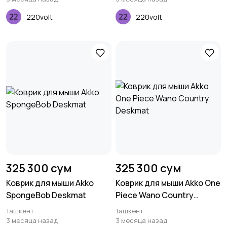
220volt
220volt
Другое
1
325 300 сум
325 300 сум
Коврик для мыши Akko
Коврик для мыши Akko One
SpongeBob Deskmat
Piece Wano Country
Deskmat
Ташкент
Ташкент
3 месяца назад
3 месяца назад