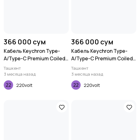
366 000 сум
366 000 сум
Кабель Keychron Type-
Кабель Keychron Type-
A/Type-C Premium Coiled
A/Type-C Premium Coiled
Aviator, Cable-Straight,
Aviator, Cable-Angled,
Ташкент
Ташкент
Red
Purple
3 месяца назад
3 месяца назад
220volt
220volt