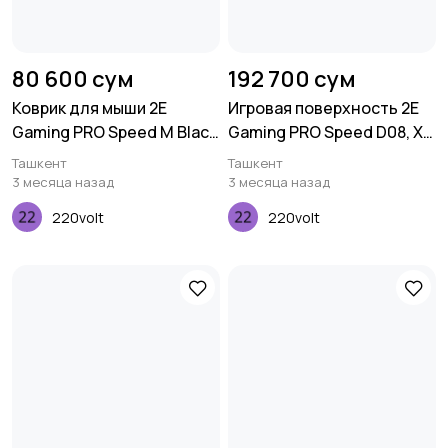
80 600 сум
192 700 сум
Коврик для мыши 2E
Игровая поверхность 2E
Gaming PRO Speed M Black
Gaming PRO Speed D08, XL
(360*275*3 мм)
(800x450x3мм),
Ташкент
Ташкент
многоцветный
3 месяца назад
3 месяца назад
220volt
220volt