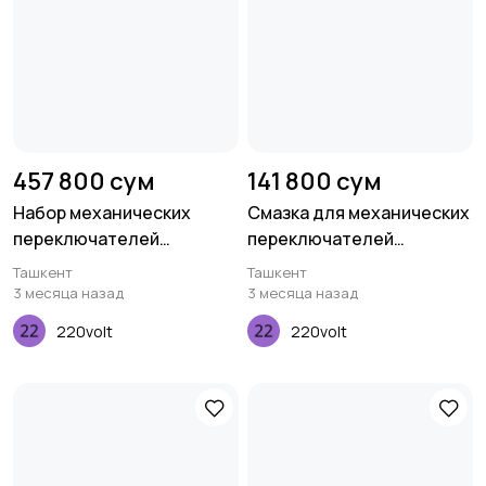
457 800 сум
141 800 сум
Набор механических
Смазка для механических
переключателей
переключателей
Keychron Gateron Cap, V2
Keychron KLube105
Ташкент
Ташкент
Milky Yellow, 110 pcs
3 месяца назад
3 месяца назад
220volt
220volt