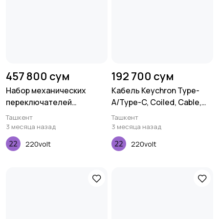
457 800 сум
192 700 сум
Набор механических
Кабель Keychron Type-
переключателей
A/Type-C, Coiled, Cable,
Keychron Gateron Cap, V2
Grey
Ташкент
Ташкент
Milky, Brown, 110 pcs
3 месяца назад
3 месяца назад
220volt
220volt