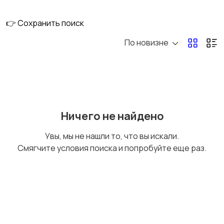
логистика
👉 Сохранить поиск
По новизне
Офисное ПО
Продажи и маркетинг
Управление
Управление
Ничего не найдено
персоналом и
предприятием и
обучение
производством
Увы, мы не нашли то, что вы искали.
Смягчите условия поиска и попробуйте еще раз.
Управление IT
Другое
инфраструктурой