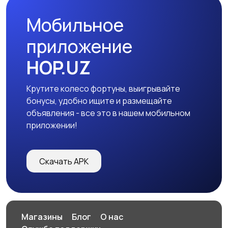
Мобильное
Образование и наука
Транспорт,
приложение
грузоперевозки,
HOP.UZ
склад
Крутите колесо фортуны, выигрывайте
Техническое
IT, телеком, связь,
бонусы, удобно ищите и размещайте
обслуживание,
компьютеры
1
объявления - все это в нашем мобильном
ремонт техники и
приложении!
оборудования
Юриспруденция,
Доставка, курьер
Скачать APK
бухгалтерия,
финансы
1
Недвижимость
Туризм и гостиницы
2
Магазины
Блог
О нас