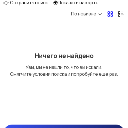
👉 Сохранить поиск
🌍Показать на карте
По новизне
Безопасность,
Бытовые услуги и
охрана
клининг
2
Госслужба
СМИ и издательское
Ничего не найдено
дело
Увы, мы не нашли то, что вы искали.
Смягчите условия поиска и попробуйте еще раз.
Культура, искусство,
Продажи, торговля
развлечения
Маркетинг, реклама,
Медицина,
дизайн, PR
фармацевтика
2