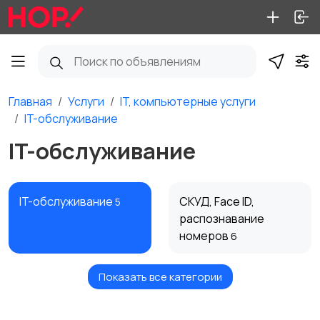
Главная
Услуги
IT, компьютерные услуги
IT-обслуживание
IT-обслуживание
IT-обслуживание
СКУД, Face ID,
5
распознавание
номеров
6
Показать все категории
Слаботочка,
IP-телефония, CRM
3
видеонаблюдение
15