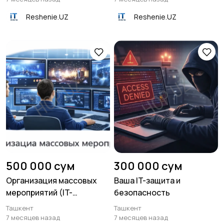
Reshenie.UZ
Reshenie.UZ
Ремонт и замена
Настройка и ремонт
комплектующих
оргтехники
Другое
500 000 сум
300 000 сум
Организация массовых
Ваша IT-защита и
мероприятий (IT-
безопасность
сопровождение)
Ташкент
Ташкент
7 месяцев назад
7 месяцев назад