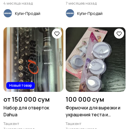
4 месяца назад
7 месяцев назад
Купи-Продай
Купи-Продай
Новый товар
от 150 000 сум
100 000 сум
Набор для отверток
Формочки для вырезки и
Dahua
украшения теста и
выпечки
Ташкент
Ташкент