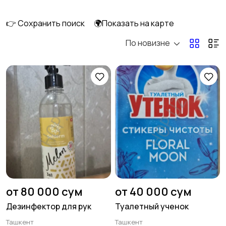
250
👉 Сохранить поиск
🌍Показать на карте
По новизне
Канцтовары,
Хозяйственный
расходные
инвентарь, бытовая
материалы
химия
9
Прочие товары
10
от 80 000 сум
от 40 000 сум
Дезинфектор для рук
Туалетный ученок
Ташкент
Ташкент