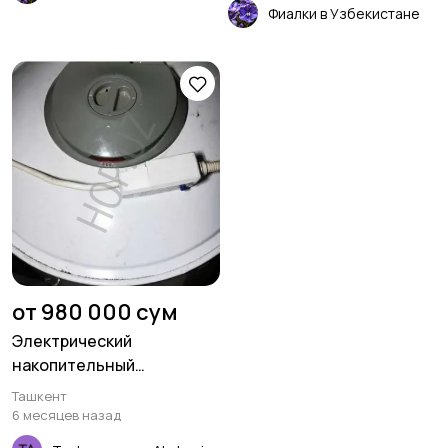
Фиалки в Узбекистане
от 980 000 сум
Электрический
накопительный
водонагреватель
Ташкент
Thermex модели ER 100V
6 месяцев назад
(TR)