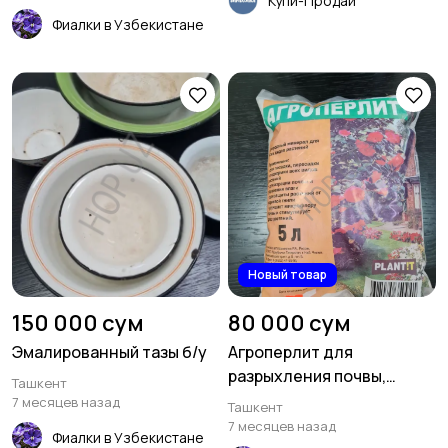
Купи-Продай
Фиалки в Узбекистане
Новый товар
150 000 сум
80 000 сум
Эмалированный тазы б/у
Агроперлит для
разрыхления почвы,
Ташкент
торфа
7 месяцев назад
Ташкент
7 месяцев назад
Фиалки в Узбекистане