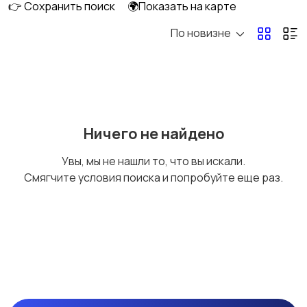
👉 Сохранить поиск
🌍Показать на карте
По новизне
Для салона красоты
Для автобизнеса
47
Лабораторное
Медицинское
Ничего не найдено
Увы, мы не нашли то, что вы искали.
Смягчите условия поиска и попробуйте еще раз.
Телекоммуникационн
Противопожарное
ое
оборудование
20
375
Другое
11