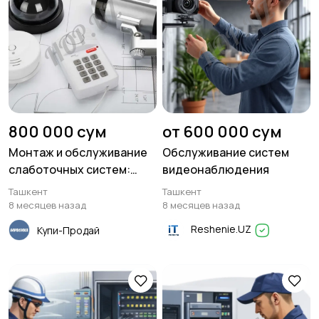
800 000 сум
от 600 000 сум
Монтаж и обслуживание
Обслуживание систем
слаботочных систем:
видеонаблюдения
Video · SKUD · Face-ID ·
Ташкент
Ташкент
ANPR
8 месяцев назад
8 месяцев назад
Reshenie.UZ
Купи-Продай