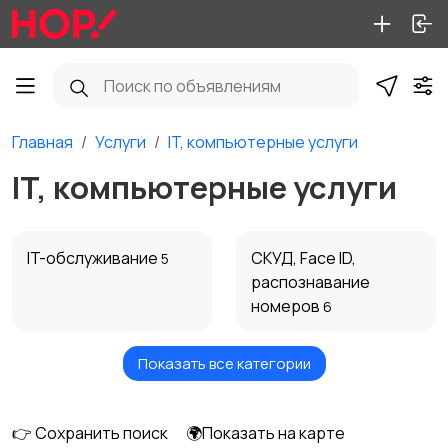
Главная
Услуги
IT, компьютерные услуги
IT, компьютерные услуги
IT-обслуживание
СКУД, Face ID,
5
распознавание
номеров
6
Показать все категории
Слаботочка,
IP-телефония, CRM
3
видеонаблюдение
15
👉 Сохранить поиск
🌍Показать на карте