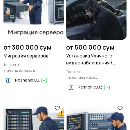
от 300 000 сум
от 500 000 сум
Миграция серверов
Установка Уличного
видеонаблюдения /
Ташкент
Охрана вашего дома и
7 месяцев назад
Ташкент
авто
7 месяцев назад
Reshenie.UZ
Reshenie.UZ