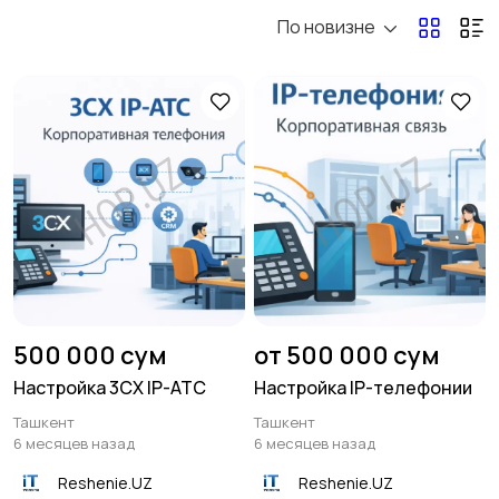
По новизне
Ремонт компьютеров
Настройка ПО,
и ноутбуков
интернета, Wi-Fi
1
3
Восстановление
Консультация и
данных
обучение
1
Компьютерная
Создание и
помощь и настройка
продвижение сайтов
500 000 сум
от 500 000 сум
ПК
1
1
Настройка 3CX IP-АТС
Настройка IP-телефонии
Ташкент
Ташкент
Программирование,
1С
6 месяцев назад
6 месяцев назад
боты
Reshenie.UZ
Reshenie.UZ