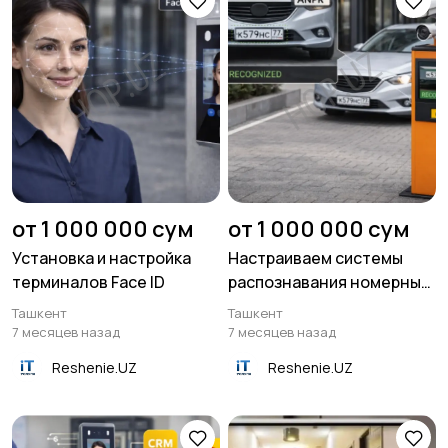
от 1 000 000 сум
от 1 000 000 сум
Установка и настройка
Настраиваем системы
терминалов Face ID
распознавания номерных
знаков ANPR
Ташкент
Ташкент
7 месяцев назад
7 месяцев назад
Reshenie.UZ
Reshenie.UZ