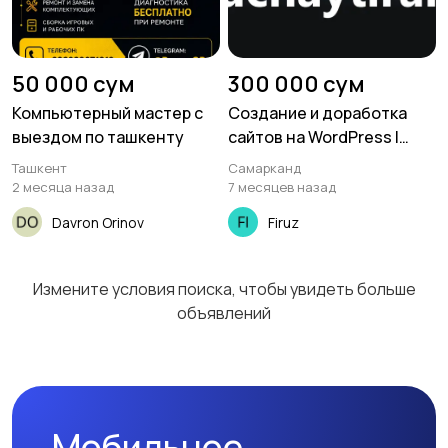
50 000 сум
300 000 сум
Компьютерный мастер с
Создание и доработка
выездом по ташкенту
сайтов на WordPress |
Веб-разработка под ключ
Ташкент
Самарканд
2 месяца назад
7 месяцев назад
Davron Orinov
Firuz
Измените условия поиска, чтобы увидеть больше
объявлений
Мобильное