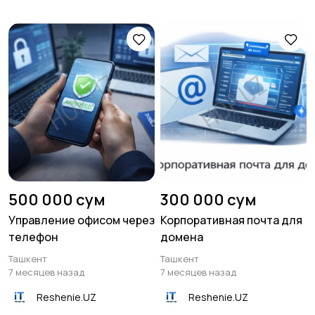
Ремонт и замена
Настройка и ремонт
комплектующих
оргтехники
Другое
500 000 сум
300 000 сум
Управление офисом через
Корпоративная почта для
телефон
домена
Ташкент
Ташкент
7 месяцев назад
7 месяцев назад
Reshenie.UZ
Reshenie.UZ