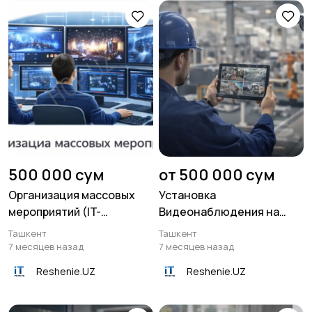
500 000 сум
от 500 000 сум
Организация массовых
Установка
мероприятий (IT-
Видеонаблюдения на
сопровождение)
производстве
Ташкент
Ташкент
7 месяцев назад
7 месяцев назад
Reshenie.UZ
Reshenie.UZ