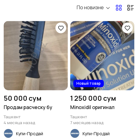
По новизне
Приборы и
Медицинские
аксессуары
изделия
2
6
Для инвалидов
Другое
4
Новый товар
50 000 сум
1 250 000 сум
Продам расческу бу
Minoxidil оригинал
Ташкент
Ташкент
4 месяца назад
7 месяцев назад
Купи-Продай
Купи-Продай