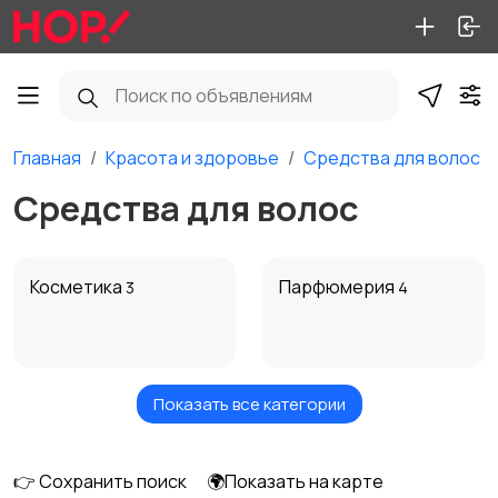
Главная
Красота и здоровье
Средства для волос
Средства для волос
Косметика
Парфюмерия
3
4
Показать все категории
Средства для волос
Уход и гигиена
7
9
👉 Сохранить поиск
🌍Показать на карте