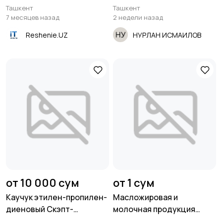
монтажников СКС
месторождение
Ташкент
Ташкент
7 месяцев назад
2 недели назад
Reshenie.UZ
НУРЛАН ИСМАИЛОВ
от 10 000 сум
от 1 сум
Каучук этилен-пропилен-
Масложировая и
диеновый Скэпт-
молочная продукция
Башнефть/Роснефть
СолПро - экспортные