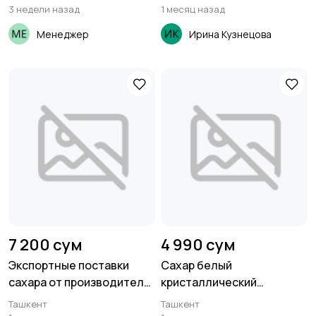
корма
3 недели назад
1 месяц назад
Менеджер
Ирина Кузнецова
7 200 сум
4 990 сум
Экспортные поставки
Сахар белый
сахара от производителя
кристаллический
ГК Юг Руси
свекловичный ТС2 от
Ташкент
Ташкент