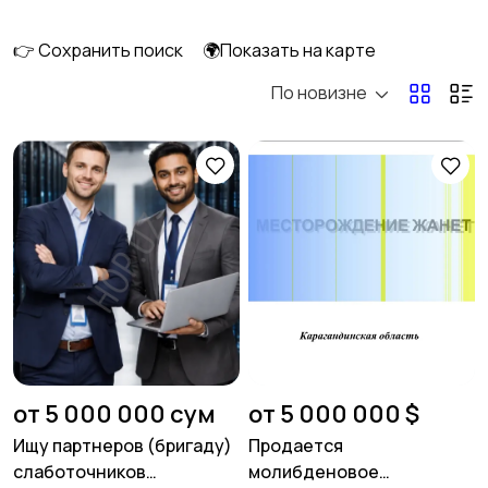
👉 Сохранить поиск
🌍Показать на карте
По новизне
Франшизы
от 5 000 000 сум
от 5 000 000 $
Ищу партнеров (бригаду)
Продается
слаботочников
молибденовое