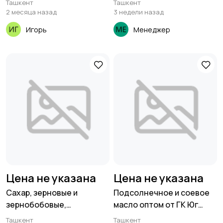
Ташкент
Ташкент
поставки
2 месяца назад
3 недели назад
Игорь
Менеджер
Цена не указана
Цена не указана
Сахар, зерновые и
Подсолнечное и соевое
зернобобовые,
масло оптом от ГК Юг
масличные культуры,
Руси
Ташкент
Ташкент