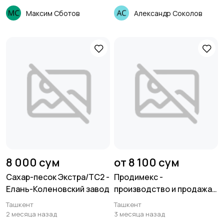
Максим Сботов
Александр Соколов
8 000 сум
от 8 100 сум
Сахар-песок Экстра/ТС2 -
Продимекс -
Елань-Коленовский завод
производство и продажа
сахара оптом
Ташкент
Ташкент
2 месяца назад
3 месяца назад