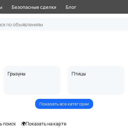
ы
Безопасные сделки
Блог
Грызуны
Птицы
Показать все категории
Вязка
Отдам даром
ь поиск
🌍Показать на карте