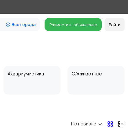
Все города
Разместить объявление
Войти
Аквариумистика
С/х животные
Ветеринары
Другое
По новизне