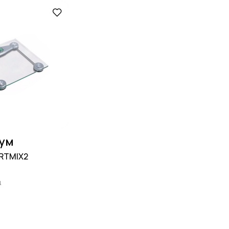
сум
ORTMIX2
д