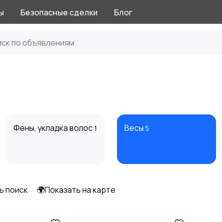
ы
Безопасные сделки
Блог
ы
Фены, укладка волос
Весы
1
5
ь поиск
🌍Показать на карте