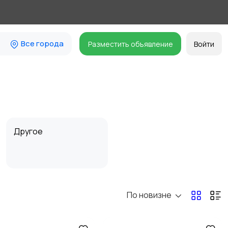
Все города
Разместить объявление
Войти
Другое
По новизне