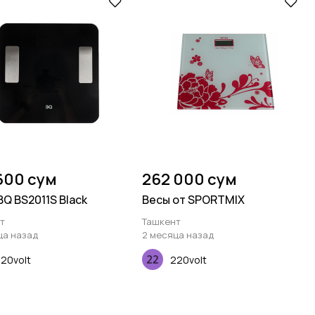
600 сум
262 000 сум
BQ BS2011S Black
Весы от SPORTMIX
т
Ташкент
ца назад
2 месяца назад
20volt
220volt