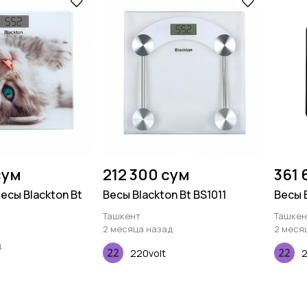
сум
212 300 сум
361 
есы Blackton Bt
Весы Blackton Bt BS1011
Весы 
Ташкент
Ташкен
2 месяца назад
2 меся
д
220volt
2