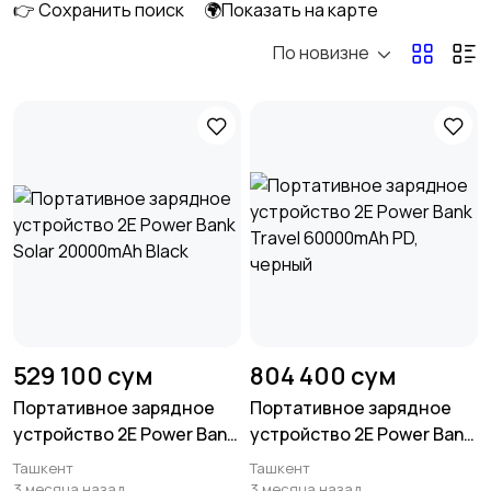
👉 Сохранить поиск
🌍Показать на карте
По новизне
Умные часы и
Стационарные
браслеты
телефоны
4
Рации и спутниковые
Запчасти
телефоны
Внешние
Зарядные устройства
аккумуляторы
2
529 100 сум
804 400 сум
Портативное зарядное
Портативное зарядное
устройство 2E Power Bank
устройство 2E Power Bank
Чехлы
Аксессуары
4
Solar 20000mAh Black
Travel 60000mAh PD,
Ташкент
Ташкент
черный
3 месяца назад
3 месяца назад